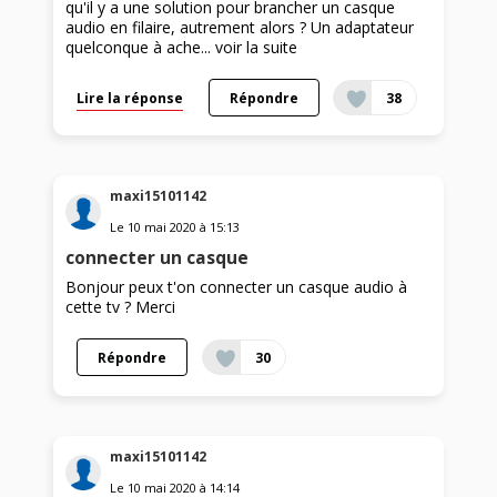
qu'il y a une solution pour brancher un casque
audio en filaire, autrement alors ? Un adaptateur
quelconque à ache...
voir la suite
Lire la réponse
Répondre
38
maxi15101142
Le
10 mai 2020
à
15:13
connecter un casque
Bonjour peux t'on connecter un casque audio à
cette tv ? Merci
Répondre
30
maxi15101142
Le
10 mai 2020
à
14:14