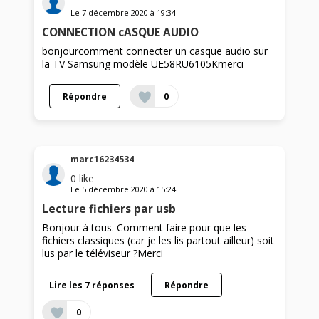
Le
7 décembre 2020
à
19:34
CONNECTION cASQUE AUDIO
bonjourcomment connecter un casque audio sur
la TV Samsung modèle UE58RU6105Kmerci
Répondre
0
marc16234534
0
like
Le
5 décembre 2020
à
15:24
Lecture fichiers par usb
Bonjour à tous. Comment faire pour que les
fichiers classiques (car je les lis partout ailleur) soit
lus par le téléviseur ?Merci
Lire les 7 réponses
Répondre
0