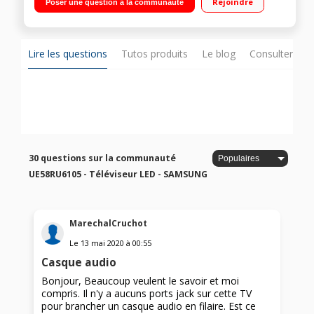
Rejoindre
Poser une question à la communauté
Processuer UHD Engine - 3 HDMI, 2 USB, Port CI + Smart TV -
Google Assistant - Navigateur Web - Bluetooth intégrée Accès
aux applications Disney+, Netflix, Youtube"
Lire les questions
Tutos produits
Le blog
Consulter sur
30 questions sur la communauté
UE58RU6105 - Téléviseur LED - SAMSUNG
MarechalCruchot
Le
13 mai 2020
à
00:55
Casque audio
Bonjour, Beaucoup veulent le savoir et moi
compris. Il n'y a aucuns ports jack sur cette TV
pour brancher un casque audio en filaire. Est ce