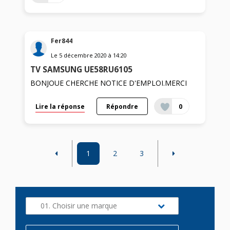
Fer844
Le
5 décembre 2020
à
14:20
TV SAMSUNG UE58RU6105
BONJOUE CHERCHE NOTICE D'EMPLOI.MERCI
Lire la réponse
Répondre
0
1
2
3
01. Choisir une marque