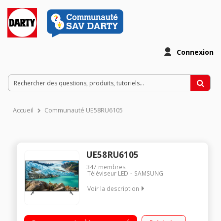
Connexion
Accueil
Communauté UE58RU6105
UE58RU6105
347
membres
Téléviseur LED
SAMSUNG
Voir la description
"Ecran de 147 cm (58"") - 100% 4K UHD - Rétro-éclairage LED
UHD Dimming Technologie LED - HDR 10+ - Dolby Audio -