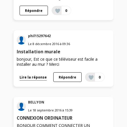
Répondre
0
phil15297642
Le
8 décembre 2016
à
09:36
Installation murale
bonjour, Est ce que ce téléviseur est facile a
installer au mur ? Merci
Lire la réponse
Répondre
0
BELLYON
Le
18 septembre 2016
à
15:39
CONNEXION ORDINATEUR
BONJOUR COMMENT CONNECTER UN