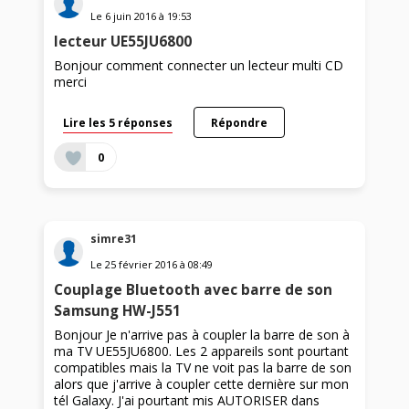
Le
6 juin 2016
à
19:53
lecteur UE55JU6800
Bonjour comment connecter un lecteur multi CD
merci
Lire les 5 réponses
Répondre
0
simre31
Le
25 février 2016
à
08:49
Couplage Bluetooth avec barre de son
Samsung HW-J551
Bonjour Je n'arrive pas à coupler la barre de son à
ma TV UE55JU6800. Les 2 appareils sont pourtant
compatibles mais la TV ne voit pas la barre de son
alors que j'arrive à coupler cette dernière sur mon
tél Galaxy. J'ai pourtant mis AUTORISER dans