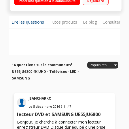
Rejoindre
Poser une question à la communauté
Navigateur internet, Wifi intégré, Wifi Direct, Processeur Quad
Core+, Miracast, MHL 4 HDMI, 3 USB avec fonction PVR, Port
CI+, Compatible Fransat, DVI
Lire les questions
Tutos produits
Le blog
Consulter sur
16 questions sur la communauté
UE55JU6800 4K UHD - Téléviseur LED -
SAMSUNG
JEANCHARKO
Le
5 décembre 2016
à
11:47
lecteur DVD et SAMSUNG UE55JU6800
Bonjour, Je cherche à connecter mon lecteur
enregistreur DVD Disque dur équipé d'une prise