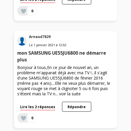
0
Arnaud7829
Le
1 janvier 2021
à
12:02
mon SAMSUNG UE55JU6800 ne démarre
plus
Bonjour à tous,En ce jour de nouvel an, un
problème m'apparait déjà avec ma TV !...Il s'agit
d'une SAMSUNG UE55JU6800 de février 2016
(même pas 4 ans)....Elle ne veux plus démarrer, le
voyant rouge se met à clignoter 5 ou 6 fois puis
s'éteint mais la TV n...
voir la suite
Lire les 2 réponses
Répondre
0