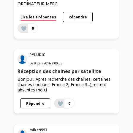
ORDINATEUR MERCI
Lire les 4 réponses
Répondre
0
PYLUDIC
Le
9 juin 2016
à
00:33
Réception des chaines par satellite
Bonjour, Après recherche des chaînes, certaines
chaines connues 'France 2, France 3...),restent
absentes merci
Répondre
0
mike9557