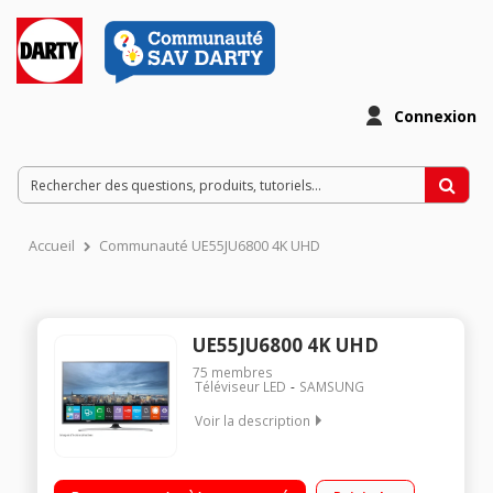
Connexion
Accueil
Communauté UE55JU6800 4K UHD
UE55JU6800 4K UHD
75
membres
Téléviseur LED
SAMSUNG
Voir la description
Ecran de 138 cm (55") - 100% 4K UHD Technologie 50 Hz (PQI
1400 Hz) - Rétro éclairage LED UHD Dimming Smart TV,