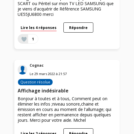
SCART ou Péritel sur mon TV LED SAMSUNG que
je viens d'acquérir de Référence SAMSUNG
UE55JU6800 merci
Lire les 4 réponses
Répondre
1
Cognac
Le
29 mars 2022
à
21:57
Question résolue
Affichage indésirable
Bonjour à toutes et à tous, Comment peut on
éliminer les infos ;niveau sonore,chaine et
émission en cours au moment de l'allumage; qui
restent afficher en permanence depuis quelques
jours. Merci pour votre aide. Michel
Lire les 2 réponses
Répondre