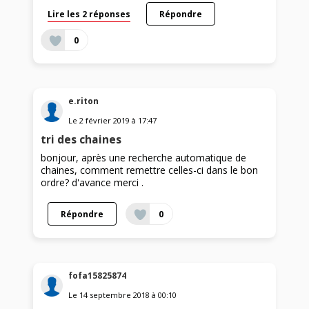
Lire les 2 réponses
Répondre
0
e.riton
Le
2 février 2019
à
17:47
tri des chaines
bonjour, après une recherche automatique de
chaines, comment remettre celles-ci dans le bon
ordre? d'avance merci .
Répondre
0
fofa15825874
Le
14 septembre 2018
à
00:10