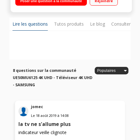
Rejoindre
Poser une question à la communauté
HDMI, 2 USB dont 1 avec fonction PVR, 1 ethernet, 1 sortie
optique
Lire les questions
Tutos produits
Le blog
Consulter sur
8 questions sur la communauté
UE50MU6125 4K UHD - Téléviseur 4K UHD
- SAMSUNG
jomec
Le
18 août 2019
à
14:08
la tv ne s'allume plus
indicateur veille clignote