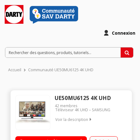
Connexion
Accueil
Communauté UE50MU6125 4K UHD
UE50MU6125 4K UHD
42
membres
Téléviseur 4K UHD
SAMSUNG
Voir la description
Ecran de 125 cm - 4K UHD Rétro éclairage LED - Smart TV 4K
UHD Smart TV, Navigateur internet, Wifi intégré, Wifi Direct 2