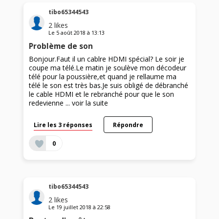
tibo65344543
2
likes
Le
5 août 2018
à
13:13
Problème de son
Bonjour.Faut il un cablre HDMI spécial? Le soir je
coupe ma télé.Le matin je soulève mon décodeur
télé pour la poussière,et quand je rellaume ma
télé le son est très bas.Je suis obligé de débranché
le cable HDMI et le rebranché pour que le son
redevienne ...
voir la suite
Lire les 3 réponses
Répondre
0
tibo65344543
2
likes
Le
19 juillet 2018
à
22:58