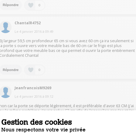
0
Répondre
ChantalR4752
Le
4 janvier 2016
à
09:49
Bj largeur 59,5 cm profondeur 65 cm si vous avez 60 cm ça ira seulement si
la porte s ouvre vers votre meuble bas de 60 cm car le frigo est plus
profond que votre meuble bas ce qui permet d ouvrir la porte entièrement
Cordialement Chantal
0
Répondre
JeanfrancoisM9269
Le
4 janvier 2016
à
09:12
non car la porte se déporte légèrement, il est préférable d'avoir 63 CM (j'ai
eu le même problème, j'avais prévu 63 cm afin de laisser l'air circuler et j'ai
dû plaquer le frigidaire contre une cloison afin de pouvoir ouvrir la porte.
Gestion des cookies
Nous respectons votre vie privée
0
Répondre