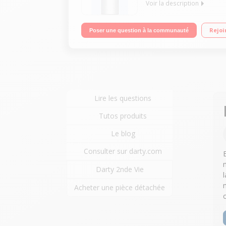
Voir la description
Volume 357 L - Dimensions HxLxP : 185x60x67 cm - A
Rejoi
Poser une question à la communauté
Alarme
Lire les questions
Tutos produits
Le blog
Consulter sur darty.com
Darty 2nde Vie
Acheter une pièce détachée