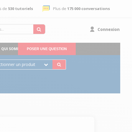
s de
530 tutoriels
Plus de
175 000 conversations
Connexion
QUI SOMMES-NOUS
POSER UNE QUESTION
ctionner un produit