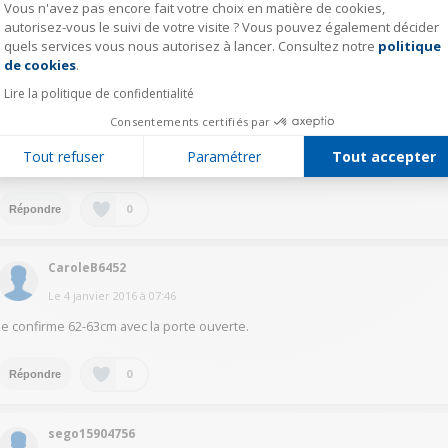
Vous n'avez pas encore fait votre choix en matière de cookies,
autorisez-vous le suivi de votre visite ? Vous pouvez également décider
HerveV3823
quels services vous nous autorisez à lancer. Consultez notre
politique
Axeptio consent
de cookies
.
Le
4 janvier 2016
à
09:12
Lire la politique de confidentialité
Malheureusement non . Les portes ouvertes nécessitent plus de
dégagement. A 90 degre cela depasse déjà du cadre ..et donc des 60cm.
Consentements certifiés par
Mais encore plus problématique dans votre cas, si vous ne disposez pas
de l'espace suffisant, pour ouvrir la porte à100-105degres , il est
Tout refuser
Paramétrer
Tout accepter
impossible de sortir le bac à légumes
0
Répondre
CaroleB6452
Le
4 janvier 2016
à
07:46
Je confirme 62-63cm avec la porte ouverte.
0
Répondre
sego15904756