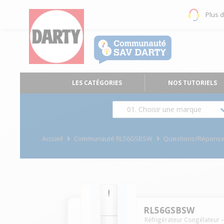
Plus 
LES CATÉGORIES
NOS TUTORIELS
01. Choisir une marque
Accueil
Communauté RL56GSBSW
Questions/Répons
RL56GSBSW
Réfrigérateur Congélateur