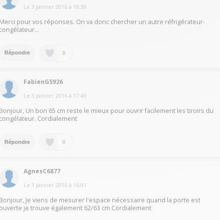
Le
3 janvier 2016
à
19:38
Merci pour vos réponses. On va donc chercher un autre réfrigérateur-
congélateur...
0
Répondre
FabienG5926
Le
3 janvier 2016
à
17:43
Bonjour, Un bon 65 cm reste le mieux pour ouvrir facilement les tiroirs du
congélateur. Cordialement
0
Répondre
AgnesC6877
Le
3 janvier 2016
à
16:01
Bonjour, Je viens de mesurer l'espace nécessaire quand la porte est
ouverte je trouve également 62/63 cm Cordialement