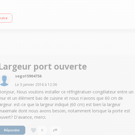
+ Réfrigérateur à froid ventilé 253 L Congélateur à froid ventilé (sans givre) 1
ndre
Largeur port ouverte
sego15904756
Le
3 janvier 2016
à
12:36
Bonjour, Nous voulons installer ce réfrigératuer-congélateur entre un
mur et un élément bas de cuisine et nous n'avons que 60 cm de
largeur. est-ce que la largeur indiqué (60 cm) est bien la largeur
maximale dont nous avons besoin, notamment lorsque la porte est
ouvert? D'avance, merci.
0
Répondre