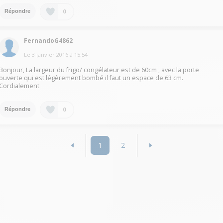
0
Répondre
FernandoG4862
Le
3 janvier 2016
à
15:54
Bonjour, La largeur du frigo/ congélateur est de 60cm , avec la porte
ouverte qui est légèrement bombé il faut un espace de 63 cm.
Cordialement
0
Répondre
1
2