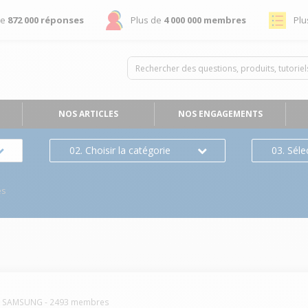
de
872 000 réponses
Plus de
4 000 000 membres
Plu
NOS ARTICLES
NOS ENGAGEMENTS
02. Choisir la catégorie
03. Séle
es
SAMSUNG
-
2493
membres