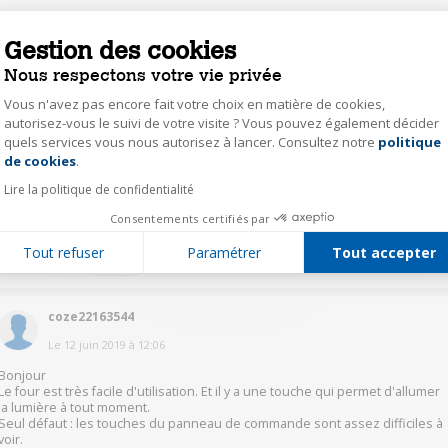
1
Répondre
Gestion des cookies
Nous respectons votre vie privée
step31532263
Vous n'avez pas encore fait votre choix en matière de cookies,
Le
12 juin 2019
à
12:07
autorisez-vous le suivi de votre visite ? Vous pouvez également décider
quels services vous nous autorisez à lancer. Consultez notre
politique
Axeptio consent
Bonjour
de cookies
.
il faut appuyer sur le dessin représentant une ampoule, sur l'écran tactile,
pour allumer la lumière.
Lire la politique de confidentialité
elle s'éteint au bout de quelques secondes.
Cdt
Consentements certifiés par
Tout refuser
Paramétrer
Tout accepter
1
Répondre
coze22163544
Le
12 juin 2019
à
12:06
Bonjour
Le four est très facile d'utilisation. Et il y a une touche qui permet d'allumer
la lumière à tout moment.
Seul défaut : les touches du panneau de commande sont assez difficiles à
voir.