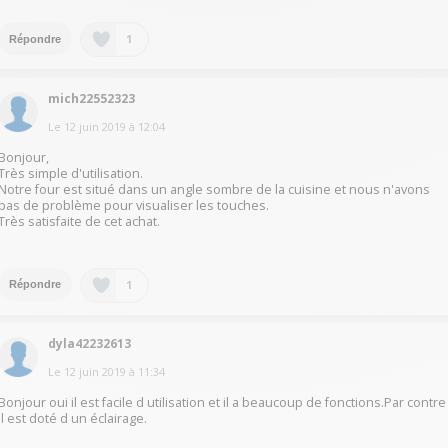
1
Répondre
mich22552323
Le
12 juin 2019
à
12:04
Bonjour,
Très simple d'utilisation.
Notre four est situé dans un angle sombre de la cuisine et nous n'avons
pas de problème pour visualiser les touches.
Très satisfaite de cet achat.
1
Répondre
dyla42232613
Le
12 juin 2019
à
11:34
Bonjour oui il est facile d utilisation et il a beaucoup de fonctions.Par contre
il est doté d un éclairage.