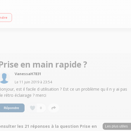
ante Nettoyage catalyse - Fonction Steam Clean 40 programmes automatiques Trè
ndre
Prise en main rapide ?
VanessaH7831
Le
11 juin 2019
à
23:54
onjour, est il facile d utilisation ? Est ce un problème qu il n y ai pas
de rétro éclairage ? merci
0
Répondre
nsulter les 21 réponses à la question Prise en