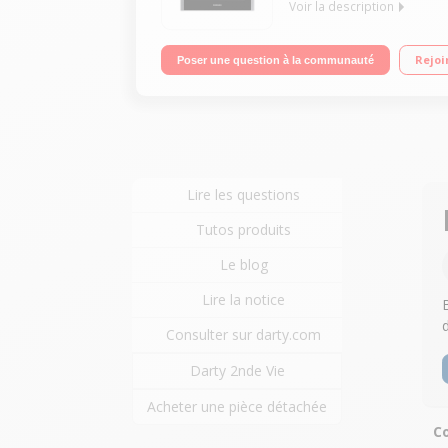
Voir la description
Encastrable - Four double cavité - Chaleur tourn
Rejoi
Poser une question à la communauté
Lire les questions
Tutos produits
Le blog
Lire la notice
B
Consulter sur darty.com
Darty 2nde Vie
Acheter une pièce détachée
Co