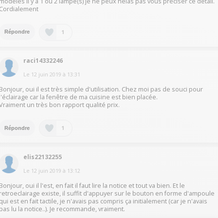
modèles il y a 1 ou 2 lampe(s) je ne peux hélas pas vous préciser ce détail.
Cordialement
1
Répondre
raci14332246
Le
12 juin 2019
à
13:31
Bonjour, oui il est très simple d'utilisation. Chez moi pas de souci pour
l'éclairage car la fenêtre de ma cuisine est bien placée.
Vraiment un très bon rapport qualité prix.
1
Répondre
elis22132255
Le
12 juin 2019
à
13:12
Bonjour, oui il l'est, en fait il faut lire la notice et tout va bien. Et le
retroeclairage existe, il suffit d'appuyer sur le bouton en forme d'ampoule
qui est en fait tactile, je n'avais pas compris ça initialement (car je n'avais
pas lu la notice..). Je recommande, vraiment.