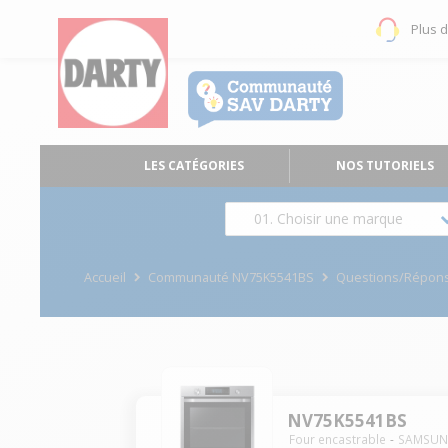
Plus 
LES CATÉGORIES
NOS TUTORIELS
01. Choisir une marque
Accueil
Communauté NV75K5541BS
Questions/Répon
NV75K5541BS
Four encastrable
SAMSU