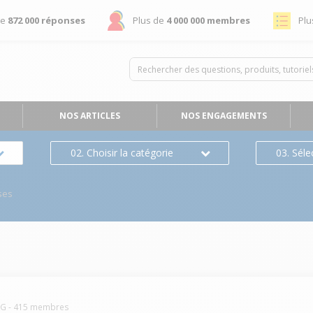
de
872 000 réponses
Plus de
4 000 000 membres
Plu
NOS ARTICLES
NOS ENGAGEMENTS
02. Choisir la catégorie
03. Séle
ses
NG
-
415
membres