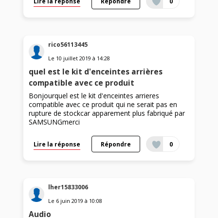
Lire la réponse
Répondre
0
rico56113445
Le
10 juillet 2019
à
14:28
quel est le kit d'enceintes arrières
compatible avec ce produit
Bonjourquel est le kit d'enceintes arrieres
compatible avec ce produit qui ne serait pas en
rupture de stockcar apparement plus fabriqué par
SAMSUNGmerci
Lire la réponse
Répondre
0
lher15833006
Le
6 juin 2019
à
10:08
Audio