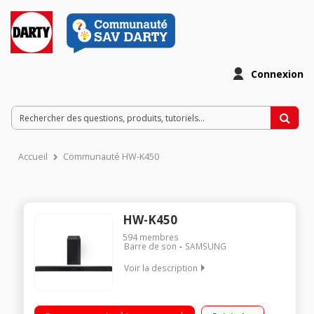
Connexion
Accueil
Communauté HW-K450
HW-K450
594
membres
Barre de son
SAMSUNG
Voir la description
Barre de son de 90,8 cm de large Puissance totale de 300
Watts RMS Décodeur Dolby Digital et DTS Digital Surround -