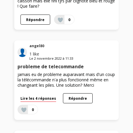
caisson mais elle fini tjrs par clignote bleu et rouge
! Que faire?
Répondre
0
angel80
1
like
Le
2 novembre 2022
à
11:33
probleme de telecommande
jamais eu de probleme auparavant mais d'un coup
la télécommande n'a plus fonctionné même en
changeant les piles. Une solution? Merci
Lire les 4 réponses
Répondre
0