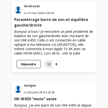
iGrekoa2n
Le
13 mars 2020
à
00:54
Paramètrage barre de son et équilibre
gauche/droite
Bonjour à tous ! Je rencontre un petit probleme de
balance du son gauche/droite avec ma barre de
son HW-K450. Celle-ci est connectée en cable
optique à ma télévision LG (43UM7100), elle-
même connectée à mon Apple TV 4K avec un
cable HDMI (ARC). Lors de le...
voir la suite
Répondre
0
matgan
Le
28 juillet 2019
à
20:38
HK-W450 "mute" seule
Bonjour, j'ai une barre de son HW-K450 et depuis