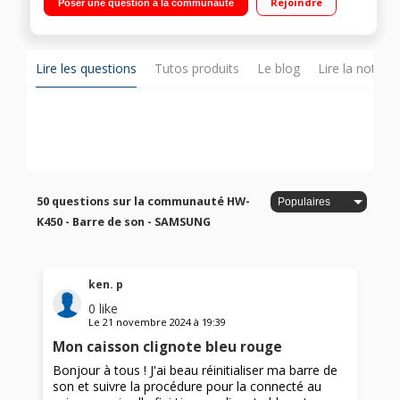
Rejoindre
Poser une question à la communauté
Technologies Bluetooth Caisson de basses séparé et sans fil
Lire les questions
Tutos produits
Le blog
Lire la notice
50 questions sur la communauté HW-
K450 - Barre de son - SAMSUNG
ken. p
0
like
Le
21 novembre 2024
à
19:39
Mon caisson clignote bleu rouge
Bonjour à tous ! J'ai beau réinitialiser ma barre de
son et suivre la procédure pour la connecté au