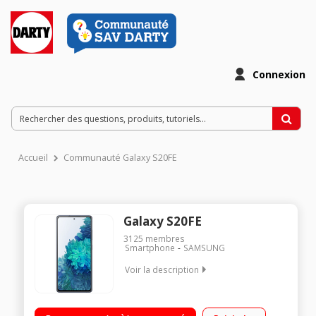
Connexion
Accueil
Communauté Galaxy S20FE
Galaxy S20FE
3125
membres
Smartphone
SAMSUNG
Voir la description
"OS Android 10 - 128Go de ROM, 6Go de RAM Grand écran
ultra fluide Infinity 6,5"" Full HD+ : (2400 x 1080) – 405 ppp 120