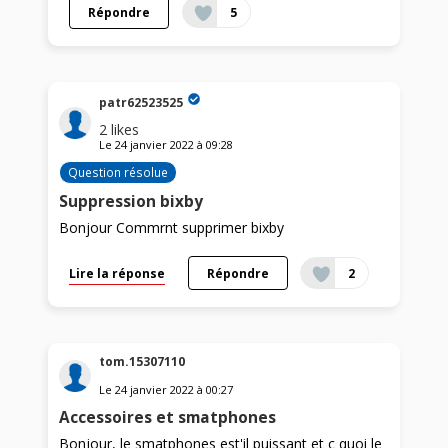
Répondre
5
patr62523525
2
likes
Le
24 janvier 2022
à
09:28
Question résolue
Suppression bixby
Bonjour Commrnt supprimer bixby
Lire la réponse
Répondre
2
tom.15307110
Le
24 janvier 2022
à
00:27
Accessoires et smatphones
Bonjour, le smatphones est'il puissant et c quoi le