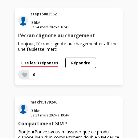
step15883562
0
like
Le
24 mars 2025
à
16:40
l'écran clignote au chargement
bonjour, l'écran clignote au chargement et affiche
une faiblesse. merci
Lire les 3 réponses
Répondre
0
maxi15179246
0
like
Le
31 mars 2024
à
19:44
Compartiment SIM ?
BonjourPouvez-vous m'assurer que ce produit
dispose bien d'un compartiment double SIM car ce