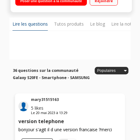
Rejoindre
Poser une question à la communauté
Hz Processeur Snapdragon 865 Octa-core Des photos
lumineuses de jour comme de nuit"
Lire les questions
Tutos produits
Le blog
Lire la notice
36 questions sur la communauté
Galaxy S20FE - Smartphone - SAMSUNG
mary31515163
5
likes
Le
20 mai 2023
à
13:29
version telephone
bonjour s'agit il d une version francaise ?merci