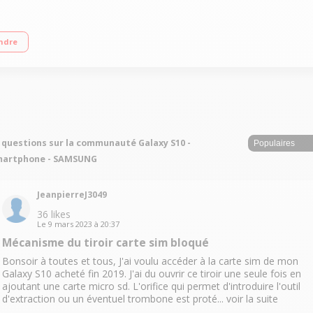
 OLED 6.1"" Processeur Exynos 9820 Octa-core Appareil 16 Mp"
ndre
 questions sur la communauté Galaxy S10 -
martphone - SAMSUNG
JeanpierreJ3049
36
likes
Le
9 mars 2023
à
20:37
Mécanisme du tiroir carte sim bloqué
Bonsoir à toutes et tous, J'ai voulu accéder à la carte sim de mon
Galaxy S10 acheté fin 2019. J'ai du ouvrir ce tiroir une seule fois en
ajoutant une carte micro sd. L'orifice qui permet d'introduire l'outil
d'extraction ou un éventuel trombone est proté...
voir la suite