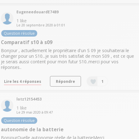
EugeneedouardE7489
1
like
Le
20 septembre 2020
à
01:01
Question résolue
Comparatif s10 à s09
Bonjour , actuellement le propriétaire d'un S 09 je souhaiterai le
changer pour un S10...je suis très satisfait de mon S09 , est ce que
je serais aussi content pour mon futur S10..merci pour vos
réponses..
Lire les 4 réponses
Répondre
1
lotz12154453
1
like
Le
29 mai 2020
à
09:47
Question résolue
autonomie de la batterie
BonjourQuelle autonomie réelle de la batterieMerci