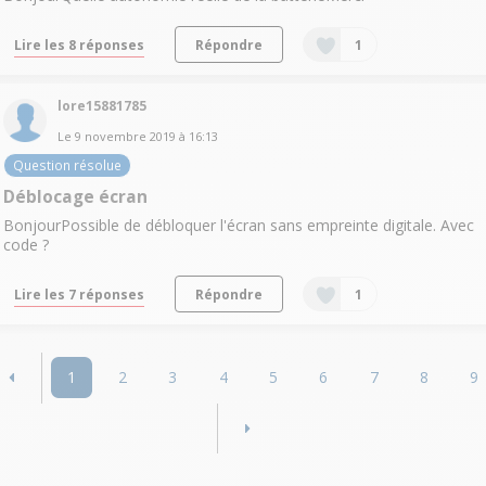
Lire les 8 réponses
Répondre
1
lore15881785
Le
9 novembre 2019
à
16:13
Question résolue
Déblocage écran
BonjourPossible de débloquer l'écran sans empreinte digitale. Avec
code ?
Lire les 7 réponses
Répondre
1
1
2
3
4
5
6
7
8
9