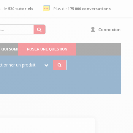
s de
530 tutoriels
Plus de
175 000 conversations
Connexion
QUI SOMMES-NOUS
POSER UNE QUESTION
ctionner un produit