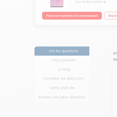
Voir la description
"OS Android 9 - 128Go de ROM, 8Go de RAM Ecran
Rejoi
Poser une question à la communauté
Lire les questions
87
S
Tutos produits
Le blog
Consulter sur darty.com
Darty 2nde Vie
Acheter une pièce détachée