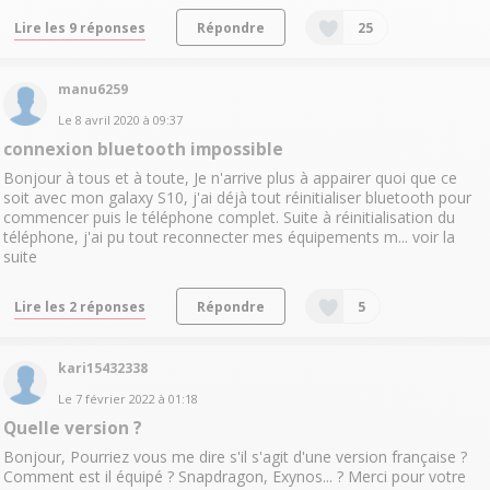
Lire les 9 réponses
Répondre
25
manu6259
Le
8 avril 2020
à
09:37
connexion bluetooth impossible
Bonjour à tous et à toute, Je n'arrive plus à appairer quoi que ce
soit avec mon galaxy S10, j'ai déjà tout réinitialiser bluetooth pour
commencer puis le téléphone complet. Suite à réinitialisation du
téléphone, j'ai pu tout reconnecter mes équipements m...
voir la
suite
Lire les 2 réponses
Répondre
5
kari15432338
Le
7 février 2022
à
01:18
Quelle version ?
Bonjour, Pourriez vous me dire s'il s'agit d'une version française ?
Comment est il équipé ? Snapdragon, Exynos... ? Merci pour votre