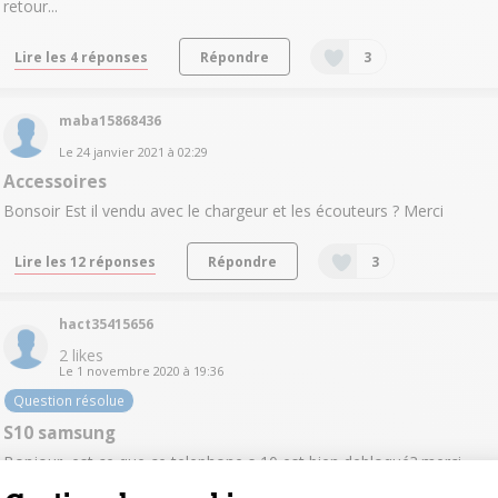
retour...
Lire les 4 réponses
Répondre
3
maba15868436
Le
24 janvier 2021
à
02:29
Accessoires
Bonsoir Est il vendu avec le chargeur et les écouteurs ? Merci
Lire les 12 réponses
Répondre
3
hact35415656
2
likes
Le
1 novembre 2020
à
19:36
Question résolue
S10 samsung
Bonjour, est ce que ce telephone s 10 est bien debloqué? merci