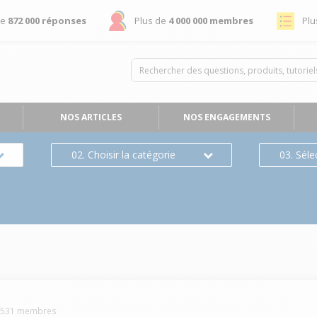
de
872 000 réponses
Plus de
4 000 000 membres
Plu
NOS ARTICLES
NOS ENGAGEMENTS
02. Choisir la catégorie
03. Séle
1531
membres