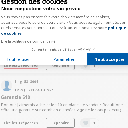
Gestion des cookies
Lire les 9 réponses
Répondre
2
Nous respectons votre vie privée
Vous n'avez pas encore fait votre choix en matière de cookies,
vass42465323
autorisez-vous le suivi de votre visite ? Vous pouvez également décider
quels services vous nous autorisez à lancer. Consultez notre
politique
1
like
Axeptio consent
Le
26 octobre 2021
à
23:55
de cookies
.
Version francaise exynos
Lire la politique de confidentialité
Bonjour, juste pour confirmation sagit il d'une version G973F /ds ?
Consentements certifiés par
merci de votre confirmation
Tout refuser
Paramétrer
Tout accepter
Lire les 2 réponses
Répondre
1
ling15313004
Le
29 janvier 2021
à
19:23
Garantie S10
Bonjour J'aimerais acheter le s10 en blanc. Le vendeur Beautifone
offre une garantie sur combien d'années ? (Je ne le vois pas écrit)
Lire les 3 réponses
Répondre
1