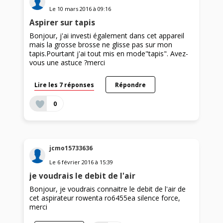
Le
10 mars 2016
à
09:16
Aspirer sur tapis
Bonjour, j'ai investi également dans cet appareil
mais la grosse brosse ne glisse pas sur mon
tapis.Pourtant j'ai tout mis en mode"tapis". Avez-
vous une astuce ?merci
Lire les 7 réponses
Répondre
0
jcmo15733636
Le
6 février 2016
à
15:39
je voudrais le debit de l'air
Bonjour, je voudrais connaitre le debit de l'air de
cet aspirateur rowenta ro6455ea silence force,
merci