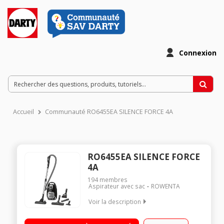
Connexion
Accueil
Communauté RO6455EA SILENCE FORCE 4A
RO6455EA SILENCE FORCE
4A
194
membres
Aspirateur avec sac
ROWENTA
Voir la description
Efficacité aspiration sols durs : A - Tapis / moquettes : A
Classe d'efficacité énergétique : A Niveau sonore : 66 dB -