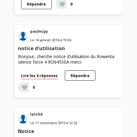
Répondre
0
paulecpy
Le
14 janvier 2016
à
19:06
notice d'utilisation
Bonjour, cherche notice d'utilisation du Rowenta
silence force 4 RO6455EA merci
Lire les 4 réponses
Répondre
0
latché
Le
11 novembre 2015
à
12:52
Notice