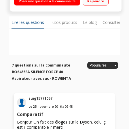
Rejoindre
Poser une question à la communauté
Qualité de filtration : A Brosse double position, parquet et
Mini Turbrosse
Lire les questions
Tutos produits
Le blog
Consulter sur
7 questions sur la communauté
RO6455EA SILENCE FORCE 4A -
Aspirateur avec sac - ROWENTA
suig15771057
Le
25 novembre 2016
à
09:48
Comparatif
Bonjour On fait des éloges sur le Dyson, celui çi
est il comparable ? merci