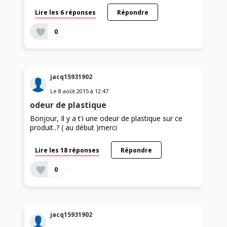
Lire les 6 réponses
Répondre
0
jacq15931902
Le
8 août 2015
à
12:47
odeur de plastique
Bonjour, Il y a t'i une odeur de plastique sur ce
produit..? ( au début )merci
Lire les 18 réponses
Répondre
0
jacq15931902