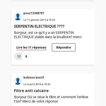
pouz15308797
Le
11 janvier 2017
à
19:23
SERPENTIN ELECTRIQUE ????
Bonjour, est ce qu'il y a un SERPENTIN
ELECTRIQUE visible dans la bouilloire? merci
Lire les 11 réponses
Répondre
0
bobmorane31
Le
6 avril 2016
à
19:32
Filtre anti calcaire
Bonjour Où se situe le filtre et comment l'enlève
t'on? Merci de votre réponse