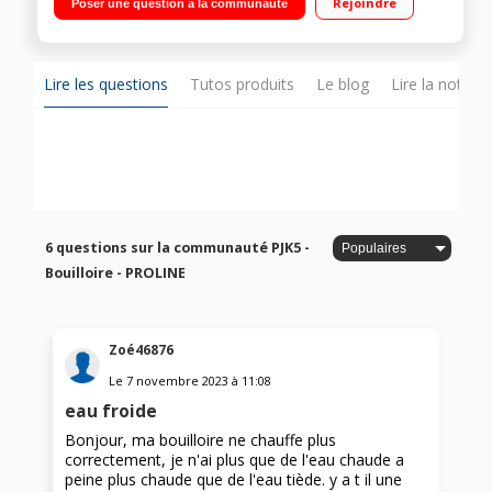
Rejoindre
Poser une question à la communauté
Lire les questions
Tutos produits
Le blog
Lire la notice
6 questions sur la communauté PJK5 -
Bouilloire - PROLINE
Zoé46876
Le
7 novembre 2023
à
11:08
eau froide
Bonjour, ma bouilloire ne chauffe plus
correctement, je n'ai plus que de l'eau chaude a
peine plus chaude que de l'eau tiède. y a t il une