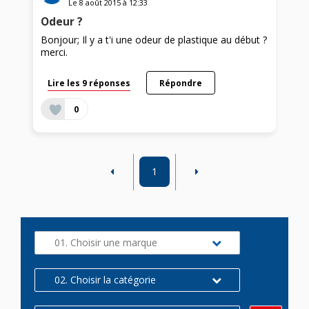
Le
8 août 2015
à
12:33
Odeur ?
Bonjour; Il y a t'i une odeur de plastique au début ?
merci.
Lire les 9 réponses
Répondre
0
1
01. Choisir une marque
02. Choisir la catégorie