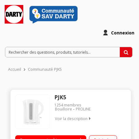
Connexion
Accueil
Communauté PJK5
PJK5
1254
membres
Bouilloire
PROLINE
Voir la description
Capacité 1,7 L Puissance 2200 Watts Niveau d'eau visible Filtre
anti-calcaire