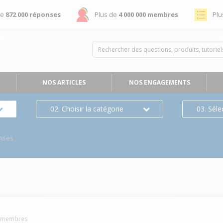
de
872 000 réponses
Plus de
4 000 000 membres
Plu
NOS ARTICLES
NOS ENGAGEMENTS
02. Choisir la catégorie
03. Séle
nses
membres