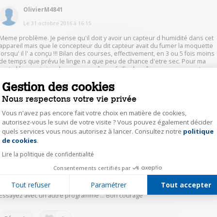
OlivierM4841
Le
31 octobre 2016
à
16:15
Meme problème. Je pense qu'il doit y avoir un capteur d humidité dans cet
appareil mais que le concepteur du dit capteur avait du fumer la moquette
lorsqu' il l' a conçu !!! Bilan des courses, effectivement, en 3 ou 5 fois moins
de temps que prévu le linge n a que peu de chance d'etre sec. Pour ma
part, désormais je relance sans même vérifier le même programme et
généralement le resultat est satisfaisant .
Gestion des cookies
Nous respectons votre vie privée
0
Répondre
Vous n'avez pas encore fait votre choix en matière de cookies,
autorisez-vous le suivi de votre visite ? Vous pouvez également décider
PaulineG1215
quels services vous nous autorisez à lancer. Consultez notre
politique
Axeptio consent
de cookies
.
Le
31 octobre 2016
à
11:33
Lire la politique de confidentialité
Bonjour, Je me suis posée la même question ! J'utilise souvent le
programme Standard coton d'une durée de 2h30. Il dure en réalité 1h30. Je
Consentements certifiés par
pense que cela vient de la quantité de linge et de la matière. Le sèche-ling
régule la durée en fonction de l'humidité. Si votre linge est encore mouillé
Tout refuser
Paramétrer
Tout accepter
à la fin de votre programme, c'est peut être que ce n'est pas le bon.
Essayez avec un autre programme ... Bon courage