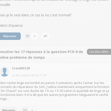
mouillé.
Suis-je le seul dans ce cas la ou c'est normal?
Merci d'avance.
0
Répondre
nsulter les 17 réponses à la question PCD 8 de
roline probleme de temps
CroixM5129
Le
30 octobre 2016
à
17:19
Mon sèche linge est tombé en panne 3 semaines après l'achat. Sur les
conseils du réparateur du SAV, j'utilise maintenant uniquement la fonction
"Air Chaud" sur une durée de 1 h ou 1 h 30 selon la quantité de linge et ça
fonctionne bien. Il m'a dit que les autres programmes fatiguaient le sèche
linge...
6
Répondre