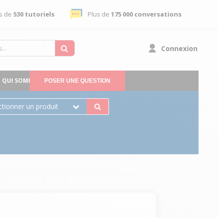
s de
530 tutoriels
Plus de
175 000 conversations
Connexion
QUI SOMMES-NOUS
POSER UNE QUESTION
ctionner un produit