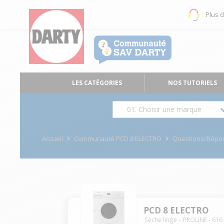
Plus 
LES CATÉGORIES
NOS TUTORIELS
01. Choisir une marque
Accueil
Communauté PCD 8 ELECTRO
Questions/Répo
PCD 8 ELECTRO
Sèche linge
PROLINE
-
616