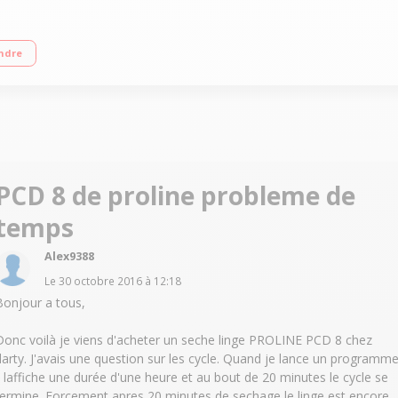
épart différé / Affichage du temps restant Rotation alternée
ndre
PCD 8 de proline probleme de
temps
Alex9388
Le
30 octobre 2016
à
12:18
Bonjour a tous,
Donc voilà je viens d'acheter un seche linge PROLINE PCD 8 chez
darty. J'avais une question sur les cycle. Quand je lance un programm
il laffiche une durée d'une heure et au bout de 20 minutes le cycle se
termine. Forcement apres 20 minutes de sechage le linge est encore