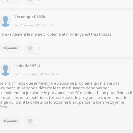
VeroniqueD8350
Le
31 janvier 2017
à
20:01
J'ai exactement le même problème et mon linge est très froissé
0
Répondre
IsabelleB9714
Le
1 novembre 2016
à
16:31
cela fait 1 mois que je l'ai et j'ai eu aussi ce problème qui n'en ai pas
vraiment un. la sonde détecte le taux d'humidité donc pas sec
complètement je rajoute le programme air 20 mn plus chaud pour finir ou il
finit de sécher à l'extérieur. j'ai testé aussi le programme chrono pour le
linge qui craint la chaleur ça fonctionne bien. penser à bien nettoyer le
filtre.
0
Répondre