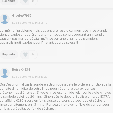
0
Répondre
GiseleA7937
Le
31 octobre 2016
à
08:19
oui même ^problème mais pas encore résolu car mon lave linge brandt
vient d'exploser et brûler dans mon sous-sol provoquant un incendie
causant pas mal de dégâts, maîtrisé par une dizaine de pompiers..
appareils inutilisables pour l'instant. et gros stress !!
0
Répondre
BuireX4234
Le
30 octobre 2016
à
19:29
Oui c'est normal car la sonde électronique ajuste le cycle en fonction de la
densité d'humidité de votre linge pour répondre aux exigences
d'économies d'énergie . Si votre linge est humide relancer le cycle Air avec
le symbole soleil de 20 mins . Sinon dès le départ , j'utilise un cycle EXTRA
qui affiche 0230 h puis en fait s'ajuste au cours du séchage et sèche le
linge parfaitement en 45 mins . Pensez à nettoyer le filtre du condenseur
en bas et résultat parfait de séchage .