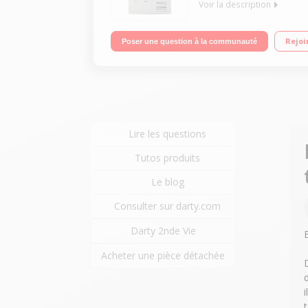
Voir la description
Capacité 8 kg - Condensation Séchage par sonde D
Rejoi
Poser une question à la communauté
Lire les questions
Tutos produits
Le blog
Consulter sur darty.com
Darty 2nde Vie
Acheter une pièce détachée