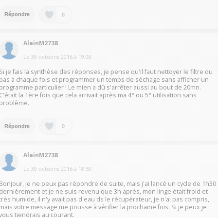
0
Répondre
AlainM2738
Le
30 octobre 2016
à
19:08
Si je fais la synthèse des réponses, je pense qu'il faut nettoyer le filtre du
bas à chaque fois et programmer un temps de séchage sans afficher un
programme particulier ! Le mien a dû s'arrêter aussi au bout de 20mn.
C'était la 1ère fois que cela arrivait après ma 4° ou 5° utilisation sans
problème.
0
Répondre
AlainM2738
Le
30 octobre 2016
à
18:59
Bonjour, je ne peux pas répondre de suite, mais j'ai lancé un cycle de 1h30
dernièrement et je ne suis revenu que 3h après, mon linge était froid et
très humide, il n'y avait pas d'eau ds le récupérateur, je n'ai pas compris,
mais votre message me pousse à vérifier la prochaine fois. Si je peux je
vous tiendrais au courant.