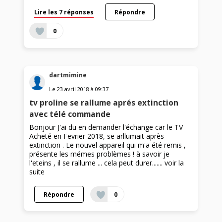
Lire les 7 réponses
Répondre
0
dartmimine
Le
23 avril 2018
à
09:37
tv proline se rallume aprés extinction
avec télé commande
Bonjour J'ai du en demander l'échange car le TV
Acheté en Fevrier 2018, se arllumait après
extinction . Le nouvel appareil qui m'a été remis ,
présente les mémes problèmes ! à savoir je
l'eteins , il se rallume ... cela peut durer.......
voir la
suite
Répondre
0