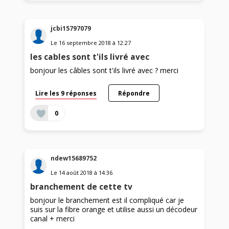
jcbi15797079
Le
16 septembre 2018
à
12:27
les cables sont t'ils livré avec
bonjour les câbles sont t'ils livré avec ? merci
Lire les 9 réponses
Répondre
0
ndew15689752
Le
14 août 2018
à
14:36
branchement de cette tv
bonjour le branchement est il compliqué car je
suis sur la fibre orange et utilise aussi un décodeur
canal + merci