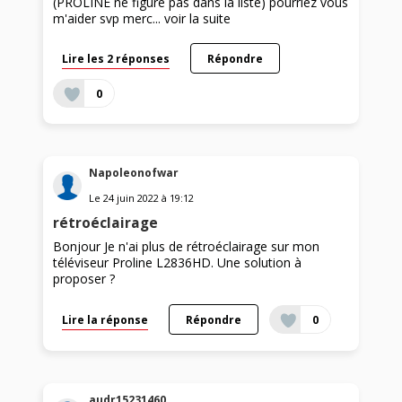
(PROLINE ne figure pas dans la liste) pourriez vous
m'aider svp merc...
voir la suite
Lire les 2 réponses
Répondre
0
Napoleonofwar
Le
24 juin 2022
à
19:12
rétroéclairage
Bonjour Je n'ai plus de rétroéclairage sur mon
téléviseur Proline L2836HD. Une solution à
proposer ?
Lire la réponse
Répondre
0
audr15231460