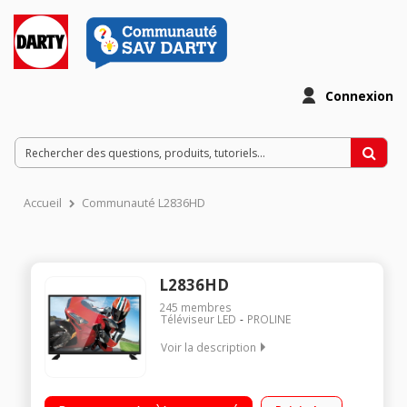
Connexion
Accueil
Communauté L2836HD
L2836HD
245
membres
Téléviseur LED
PROLINE
Voir la description
"Ecran de 70 cm (28"") - HD 1366 x 768 pixels Rétro éclairage
LED 1 HDMI, 2 ports USB avec fonction PVR"