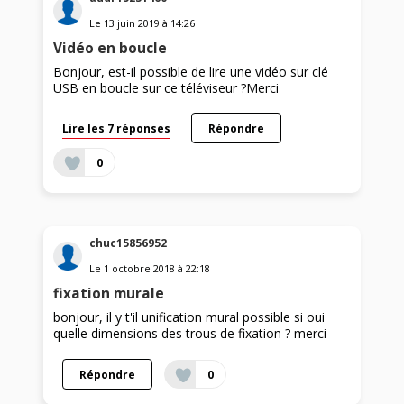
Le
13 juin 2019
à
14:26
Vidéo en boucle
Bonjour, est-il possible de lire une vidéo sur clé
USB en boucle sur ce téléviseur ?Merci
Lire les 7 réponses
Répondre
0
chuc15856952
Le
1 octobre 2018
à
22:18
fixation murale
bonjour, il y t'il unification mural possible si oui
quelle dimensions des trous de fixation ? merci
Répondre
0