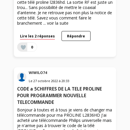
cette télé proline l2836hd. La sortie RF est juste un
trou... Sans possibilité de mettre le coaxial
d'antenne. Je ne retrouve pas non plus la notice de
cette télé. Savez vous comment faire le
branchement ...
voir la suite
Lire les 2 réponses
Répondre
0
WIWILO74
Le
27 octobre 2022
à
20:33
CODE a 5CHIFFRES DE LA TELE PROLINE
POUR PROGRAMMER NOUVELLE
TELECOMMANDE
Bonjour à toutes et à tous je viens de changer ma
télécommande pour ma PROLINE L2836HD J'ai
acheté une télécommande Philips universelle mais
je n'arrive pas à trouver le code de la télé