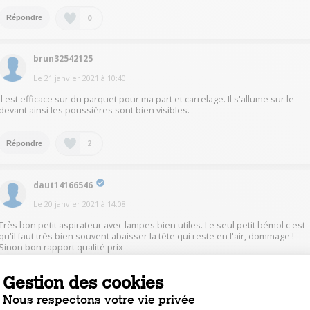
0
Répondre
brun32542125
Le
21 janvier 2021
à
10:40
Il est efficace sur du parquet pour ma part et carrelage. Il s'allume sur le
devant ainsi les poussières sont bien visibles.
2
Répondre
daut14166546
Le
20 janvier 2021
à
14:08
Très bon petit aspirateur avec lampes bien utiles. Le seul petit bémol c'est
qu'il faut très bien souvent abaisser la tête qui reste en l'air, dommage !
Sinon bon rapport qualité prix
Gestion des cookies
1
Répondre
Nous respectons votre vie privée