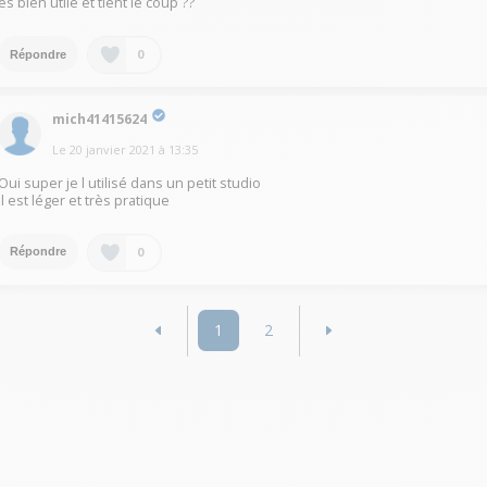
es bien utile et tient le coup ??
0
Répondre
mich41415624
Le
20 janvier 2021
à
13:35
Oui super je l utilisé dans un petit studio
il est léger et très pratique
0
Répondre
1
2