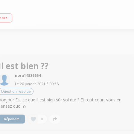
qu'à 40min - Puissance : jusqu'à 18 volts Capacité du réservoir : 0,4 L Aspirate
ndre
Il est bien ??
nora14536654
Le
20 janvier 2021
à
09:58
Question résolue
Bonjour Est ce que il est bien sûr sol dur ? Et tout court vous en
pensez quoi ??
0
Répondre