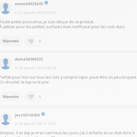
aman64525243
Le
21 janvier 2021
à
09:33
Toute petite puissance, je suis déçue de ce produit.
À utiliser pour les petites surfaces mais inefficace pour les sols durs.
0
Répondre
duma56365522
Le
20 janvier 2021
à
20:36
Parfait pour moi sur tous les sols y compris tapis, peut-être un peu bruyant
En résumé: le top vu le prix
0
Répondre
jess55143455
Le
20 janvier 2021
à
16:27
Bonjour, il es top je m'en sert tous les jours j'ai 2 enfants et un chat donc il