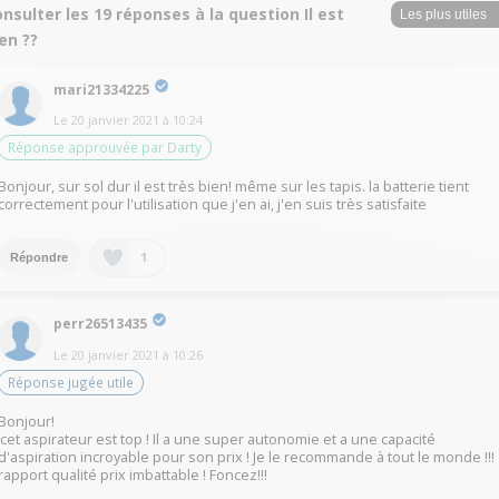
nsulter les 19 réponses à la question Il est
en ??
mari21334225
Le
20 janvier 2021
à
10:24
Réponse approuvée par Darty
Bonjour, sur sol dur il est très bien! même sur les tapis. la batterie tient
correctement pour l'utilisation que j'en ai, j'en suis très satisfaite
1
Répondre
perr26513435
Le
20 janvier 2021
à
10:26
Réponse jugée utile
Bonjour!
‘cet aspirateur est top ! Il a une super autonomie et a une capacité
d'aspiration incroyable pour son prix ! Je le recommande à tout le monde !!!
rapport qualité prix imbattable ! Foncez!!!