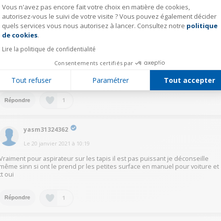
Vous n'avez pas encore fait votre choix en matière de cookies,
pame13333346
autorisez-vous le suivi de votre visite ? Vous pouvez également décider
Le
20 janvier 2021
à
10:22
quels services vous nous autorisez à lancer. Consultez notre
politique
Axeptio consent
de cookies
.
Bonjour, j'ai un parquet flottant chez moi et je le trouve bien pour le prix. La
lumière à l'avant aide beaucoup à voir la poussière et la saleté. Par contre,
Lire la politique de confidentialité
la tête rectangulaire aspirante n'est pas fluide, elle reste bloquée sur sa
position. En fait, j'ai arrêté d'aspirer avec parce qu'il faut que je le retourne
Consentements certifiés par
à Darty. Il manquait 2 pièces dans la boîte qui étaient censés me permettre
d'utiliser la fonction main...
Tout refuser
Paramétrer
Tout accepter
1
Répondre
yasm31324362
Le
20 janvier 2021
à
10:19
Vraiment pour aspirateur sur les tapis il est pas puissant je déconseille
même sinn si ont le prend pr les petites surface en manuel pour voiture et
tt oui
1
Répondre