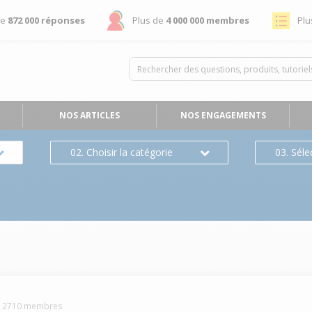
de
872 000 réponses
Plus de
4 000 000 membres
Plu
NOS ARTICLES
NOS ENGAGEMENTS
02. Choisir la catégorie
03. Séle
-
2710
membres