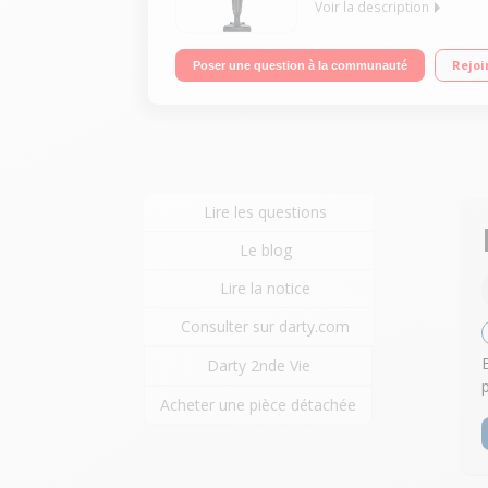
Voir la description
Fonction : sol, surfaces et plafond Autonomie : jus
Rejoi
Poser une question à la communauté
Lire les questions
Le blog
Lire la notice
Consulter sur darty.com
Darty 2nde Vie
Acheter une pièce détachée