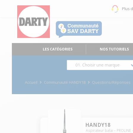
Plus 
LES CATÉGORIES
NOS TUTORIELS
01. Choisir une marque
Accueil
Communauté HANDY18
Questions/Réponses
HANDY18
Aspirateur balai
PROLINE