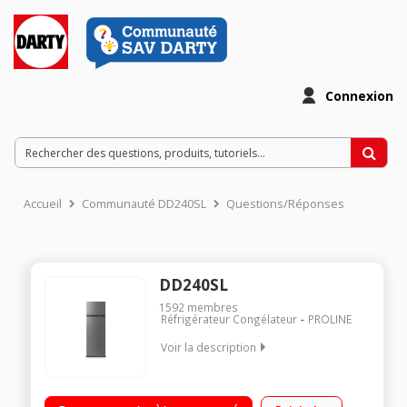
Connexion
Accueil
Communauté DD240SL
Questions/Réponses
DD240SL
1592
membres
Réfrigérateur Congélateur
PROLINE
Voir la description
Volume 243 L - Dimensions (HXLxP) 160 x54x57 cm - Classe F -
40DB Réfrigérateur à Froid statique 201 L Congélateur à Froid