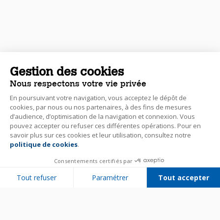
Gestion des cookies
Nous respectons votre vie privée
En poursuivant votre navigation, vous acceptez le dépôt de
cookies, par nous ou nos partenaires, à des fins de mesures
d’audience, d’optimisation de la navigation et connexion. Vous
pouvez accepter ou refuser ces différentes opérations. Pour en
savoir plus sur ces cookies et leur utilisation, consultez notre
politique de cookies
.
Consentements certifiés par
Tout refuser
Paramétrer
Tout accepter
Plateforme de Gestion du Consentement : Personnalisez vos Options
Axeptio consent
Notre plateforme vous permet d'adapter et de gérer vos paramètres de 