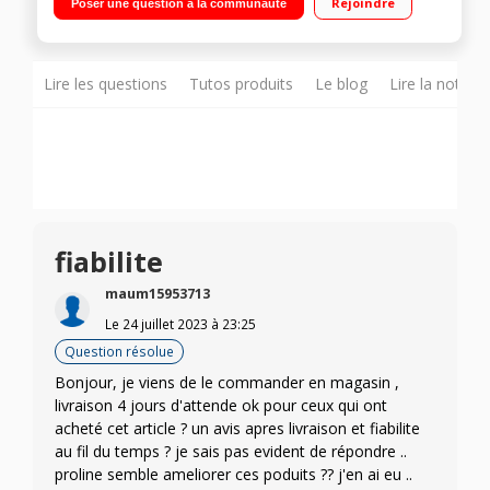
Rejoindre
Poser une question à la communauté
statique 42 L Portes réversibles - Faible encombrement
Lire les questions
Tutos produits
Le blog
Lire la notice
fiabilite
maum15953713
Le
24 juillet 2023
à
23:25
Question résolue
Bonjour, je viens de le commander en magasin ,
livraison 4 jours d'attende ok pour ceux qui ont
acheté cet article ? un avis apres livraison et fiabilite
au fil du temps ? je sais pas evident de répondre ..
proline semble ameliorer ces poduits ?? j'en ai eu ..