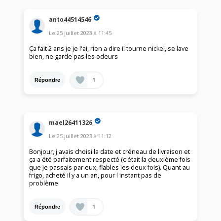
anto44514546
Le
25 juillet 2023
à
11:45
Ça fait 2 ans je je l'ai, rien a dire il tourne nickel, se lave
bien, ne garde pas les odeurs
1
Répondre
mael26411326
Le
25 juillet 2023
à
11:12
Bonjour, j avais choisi la date et créneau de livraison et
ça a été parfaitement respecté (c était la deuxième fois
que je passais par eux, fiables les deux fois). Quant au
frigo, acheté il y a un an, pour l instant pas de
problème.
1
Répondre