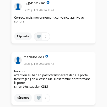
og@d15614165
Le
25 juillet 2023
à
10:41
Correct, mais moyennement convaincu au niveau
sonore
0
Répondre
mari61512514
Le
25 juillet 2023
à
08:42
bonjour.
attention au bac en pastic transparent dans la porte ,
très fragile j'en ai cassé un , il est tombé enrefermant
la porte .
sinon très satisfait CDLT
0
Répondre