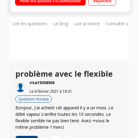
Rejoindre
Poser une question à la communauté
99,99% des bactéries, des germes et virus Brosse
VAPORFLEXI : pratique, flexible et ultra plate - 23 accessoires
dont raclette vitre vapeur - 25% économie d'énergie et 30%
d'économie d'eau
Lire les questions
Le blog
Lire la notice
Consulter sur d
problème avec le flexible
rita15558505
Le
6 février 2021
à
18:31
Question résolue
Bonjour, J'ai acheté cet appareil il y a un mois. Le
débit vapeur s'arrête toutes les 10 secondes. Le
flexible semble ne pas bien tenir. Avez-+vous le
même problème ? merci