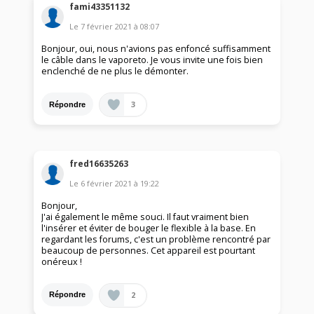
fami43351132
Le
7 février 2021
à
08:07
Bonjour, oui, nous n'avions pas enfoncé suffisamment
le câble dans le vaporeto. Je vous invite une fois bien
enclenché de ne plus le démonter.
3
Répondre
fred16635263
Le
6 février 2021
à
19:22
Bonjour,
J'ai également le même souci. Il faut vraiment bien
l'insérer et éviter de bouger le flexible à la base. En
regardant les forums, c'est un problème rencontré par
beaucoup de personnes. Cet appareil est pourtant
onéreux !
2
Répondre