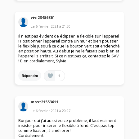
vivi23456361
Le
6 février 2021
à
21:30
Il n'est pas évident de éclipser le flexible sur l'appareil
! Positionner l'appareil contre un mur et bien pousser
le flexible jusqu'à ce que le bouton vert soit enclenché
en position haute. Au début je ne le faisais pas bien et
l'appareil s'arrêtait. Si ce n'est pas ça, contactez le SAV
! Bien cordialement, Sylvie
1
Répondre
most21553611
Le
6 février 2021
à
20:27
Bonjour oui j'ai aussi eu ce problème, il faut vraiment
insister pour insérer le flexible à fond. C'est pas top
comme fixation, à améliorer !
Cordialement