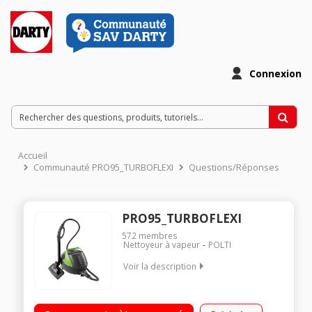
Connexion
Accueil
Communauté PRO95_TURBOFLEXI
Questions/Réponses
PRO95_TURBOFLEXI
572
membres
Nettoyeur à vapeur
POLTI
Voir la description
Pression jusqu'à 5 bars - Puissance 1100 Watts Vapeur
réglable de 0 à 120 gr/min - Autonomie illimitée Élimine