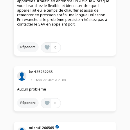
apportées. Il faut bien entendre un « clique » lorsque
vous branchez le flexible et bien attendre que l
appareil ait eu le temps de chauffer et aussi de
remonter en pression après une longue utilisation.
En revanche si le problème persiste n hésitez pas à
contacter le SAV en appelant polti.
0
Répondre
keri35232265
Le
6 février 2021
à
20:00
Aucun problème
0
Répondre
mich41266565