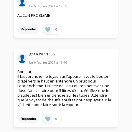
Le
6 février 2021
à
19:55
AUCUN PROBLEME
0
Répondre
gran31651656
Le
6 février 2021
à
19:46
Bonjour,
Il faut brancher le tuyau sur l'appareil avec le bouton
dirigé vers le haut en entendre un bruit pour
l'enclencheme. Utilisez de l'eau du robinet avec une
dose l'anticalcaire pour 5 litres d'eau. Vérifiez que le
pistolet est bien enclenché sur les tubes. Attendre
que le voyant de chauffe soi était pour appuyer sur la
gâchette pour faire sortir la vapeur.
0
Répondre