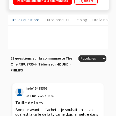
Rejoindre
Poser une question à la communauté
gaming, Adaptive Ambilight & Ambilight Music - Pieds central
en métal pivotant Android TV, Google Assistant intégré,
Chromecast intégrée & Bluetooth Accès aux applications
Disney+, Netflix, Youtube"
Lire les questions
Tutos produits
Le blog
Lire la notice
22 questions sur la communauté The
One 43PUS7354 - Téléviseur 4K UHD -
PHILIPS
hele15488306
Le
1 mai 2020
à
13:59
Taille de la tv
Bonjour avant de l'acheter je souhaiterai savoir
quel est la taille de la tv car je dois la mettre dans