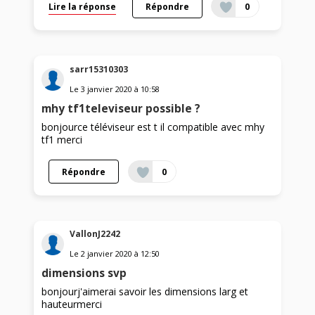
Lire la réponse
Répondre
0
sarr15310303
Le
3 janvier 2020
à
10:58
mhy tf1televiseur possible ?
bonjource téléviseur est t il compatible avec mhy
tf1 merci
Répondre
0
VallonJ2242
Le
2 janvier 2020
à
12:50
dimensions svp
bonjourj'aimerai savoir les dimensions larg et
hauteurmerci