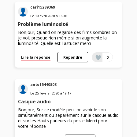
cari15289369
Le
10 avril 2020
à
16:36
Problème luminosité
Bonjour, Quand on regarde des films sombres on
je voit presque rien même si on augmente la
luminosité. Quelle est l astuce? merci
Lire la réponse
Répondre
0
anto15440503
Le
25 février 2020
à
19:17
Casque audio
Bonjour, Sur ce modèle peut on avoir le son
simultanément ou séparément sur le casque audio
et sur les Hauts parleurs du poste Merci pour
votre réponse