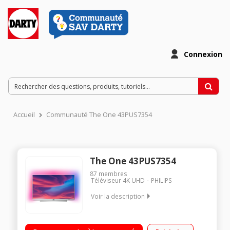
Connexion
Accueil
Communauté The One 43PUS7354
The One 43PUS7354
87
membres
Téléviseur 4K UHD
PHILIPS
Voir la description
"Ecran de 108 cm (43"") - 4K UHD - Processeur P5 Quad Core -
HDR10+ - Dolby Vision - Dolby Atmos Ambilight 3 côtés, mode