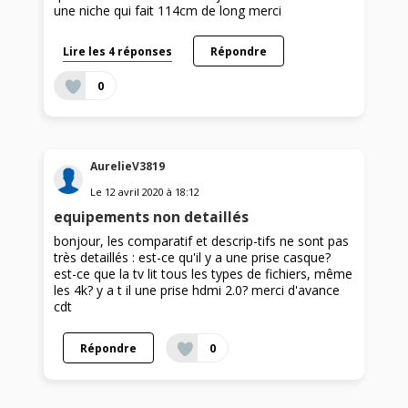
une niche qui fait 114cm de long merci
Lire les 4 réponses
Répondre
0
AurelieV3819
Le
12 avril 2020
à
18:12
equipements non detaillés
bonjour, les comparatif et descrip-tifs ne sont pas
très detaillés : est-ce qu'il y a une prise casque?
est-ce que la tv lit tous les types de fichiers, même
les 4k? y a t il une prise hdmi 2.0? merci d'avance
cdt
Répondre
0