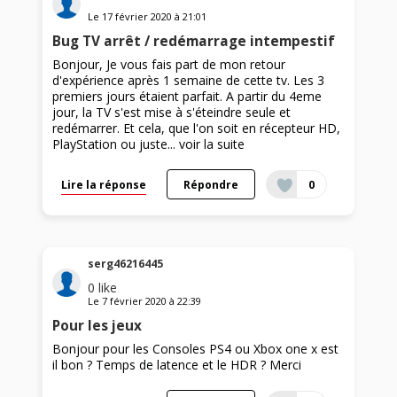
Le
17 février 2020
à
21:01
Bug TV arrêt / redémarrage intempestif
Bonjour, Je vous fais part de mon retour
d'expérience après 1 semaine de cette tv. Les 3
premiers jours étaient parfait. A partir du 4eme
jour, la TV s'est mise à s'éteindre seule et
redémarrer. Et cela, que l'on soit en récepteur HD,
PlayStation ou juste...
voir la suite
Lire la réponse
Répondre
0
serg46216445
0
like
Le
7 février 2020
à
22:39
Pour les jeux
Bonjour pour les Consoles PS4 ou Xbox one x est
il bon ? Temps de latence et le HDR ? Merci