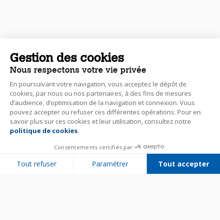
Gestion des cookies
Nous respectons votre vie privée
En poursuivant votre navigation, vous acceptez le dépôt de
cookies, par nous ou nos partenaires, à des fins de mesures
d’audience, d’optimisation de la navigation et connexion. Vous
pouvez accepter ou refuser ces différentes opérations. Pour en
savoir plus sur ces cookies et leur utilisation, consultez notre
politique de cookies
.
Consentements certifiés par
Tout refuser
Paramétrer
Tout accepter
Plateforme de Gestion du Consentement : Personnalisez vos Options
Axeptio consent
Notre plateforme vous permet d'adapter et de gérer vos paramètres de 