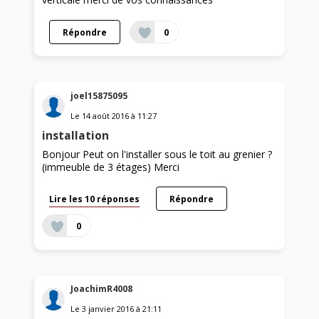
Répondre
0
joel15875095
Le
14 août 2016
à
11:27
installation
Bonjour Peut on l'installer sous le toit au grenier ?
(immeuble de 3 étages) Merci
Lire les 10 réponses
Répondre
0
JoachimR4008
Le
3 janvier 2016
à
21:11