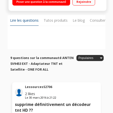
Rejoindre
Poser une question à la communauté
connecteurs inclus
Lire les questions
Tutos produits
Le blog
Consulter sur
9 questions sur la communauté ANTEN
SV9453 EXT - Adaptateur TNT et
Satellite - ONE FOR ALL
LessourcesS2706
2
likes
Le
30 mars 2016
à
21:22
supprime définitivement un décodeur
tnt HD ??