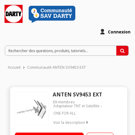
Connexion
Accueil
Communauté ANTEN SV9453 EXT
ANTEN SV9453 EXT
69
membres
Adaptateur TNT et Satellite
ONE FOR ALL
Voir la description
Antenne d'extérieur à réception optimale de la TNT
Compatible HD Filtre de blocage GSM 10 mètres de câble et