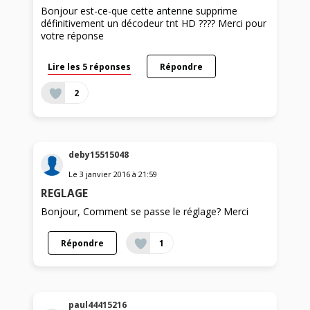
Bonjour est-ce-que cette antenne supprime
définitivement un décodeur tnt HD ???? Merci pour
votre réponse
Lire les 5 réponses
Répondre
2
deby15515048
Le
3 janvier 2016
à
21:59
REGLAGE
Bonjour, Comment se passe le réglage? Merci
Répondre
1
paul44415216