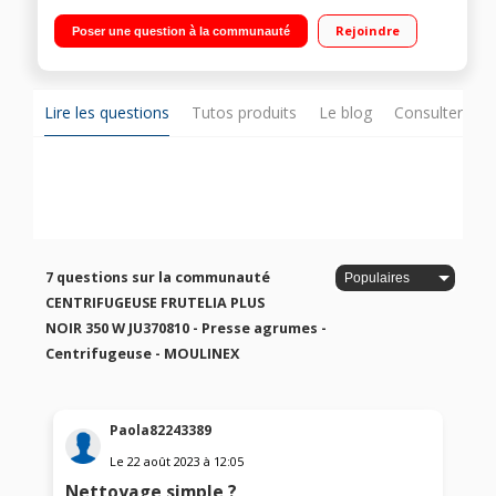
Puissance 350 Watts - 2 vitesses et fonction Pulse -
Reconditionné Goulotte d'alimentation 60 mm Facile à nettoyer
Rejoindre
Poser une question à la communauté
: les élements amovibles sont compatibles lave-vaisselle
Réservoir à pulpe extérieur - Capacité 0,95 L
Lire les questions
Tutos produits
Le blog
Consulter sur
7 questions sur la communauté
CENTRIFUGEUSE FRUTELIA PLUS
NOIR 350 W JU370810 - Presse agrumes -
Centrifugeuse - MOULINEX
Paola82243389
Le
22 août 2023
à
12:05
Nettoyage simple ?