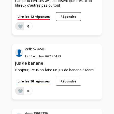
Car j'ai lu certains avis qui disent que c'est trop
fibreux d'autres pas du tout
Lire les 12 réponses
Répondre
0
celi15726503
Le
13 octobre 2022
à
14:43
jus de banane
Bonjour, Peut-on faire un jus de banane ? Merci
Lire les 10 réponses
Répondre
0
domi15984236