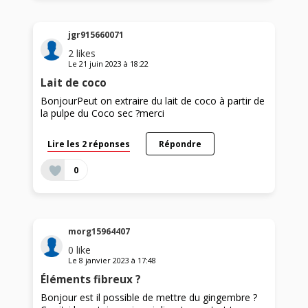
jgr915660071
2
likes
Le
21 juin 2023
à
18:22
Lait de coco
BonjourPeut on extraire du lait de coco à partir de
la pulpe du Coco sec ?merci
Lire les 2 réponses
Répondre
0
morg15964407
0
like
Le
8 janvier 2023
à
17:48
Éléments fibreux ?
Bonjour est il possible de mettre du gingembre ?