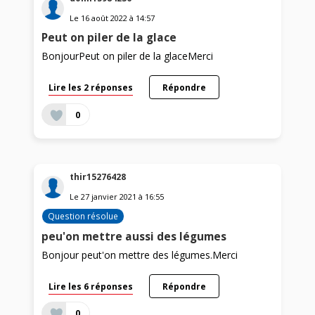
Le
16 août 2022
à
14:57
Peut on piler de la glace
BonjourPeut on piler de la glaceMerci
Lire les 2 réponses
Répondre
0
thir15276428
Le
27 janvier 2021
à
16:55
Question résolue
peu'on mettre aussi des légumes
Bonjour peut'on mettre des légumes.Merci
Lire les 6 réponses
Répondre
0