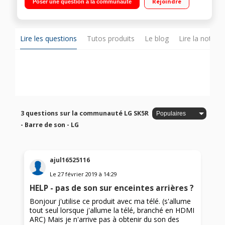
Rejoindre
Poser une question à la communauté
Dolby Audio
Lire les questions
Tutos produits
Le blog
Lire la notice
3 questions sur la communauté LG SK5R
- Barre de son - LG
ajul16525116
Le
27 février 2019
à
14:29
HELP - pas de son sur enceintes arrières ?
Bonjour j'utilise ce produit avec ma télé. (s'allume
tout seul lorsque j'allume la télé, branché en HDMI
ARC) Mais je n'arrive pas à obtenir du son des