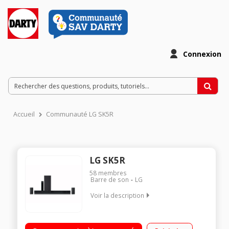
Connexion
Accueil
Communauté LG SK5R
LG SK5R
58
membres
Barre de son
LG
Voir la description
Puissance totale de 500 Watts RMS Caisson de basses séparé
2 enceintes arrières inclus DTS Virtual:X, DTS Digital Surround,