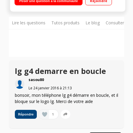
Rejoindre
Poser une question à la communauté
8Go de mémoire Photo 8 mégapixels - Vidéo HD 1080p - Stylet
Lire les questions
Tutos produits
Le blog
Consulter sur
lg g4 demarre en boucle
sasou80
Le
24 janvier 2016
à
21:13
bonsoir, mon téléphone lg g4 démarre en boucle, et il
bloque sur le logo lg. Merci de votre aide
1
Répondre