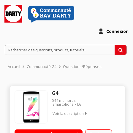
Connexion
Accueil
Communauté G4
Questions/Réponses
G4
544
membres
Smartphone
LG
Voir la description
Mobile sous Android 5.0 - Lollipop - 4G Ecran tactile de 5,7"
(14,5 cm) - 1280 x 720 pixels Processeur Quad Core 1,2GHz -