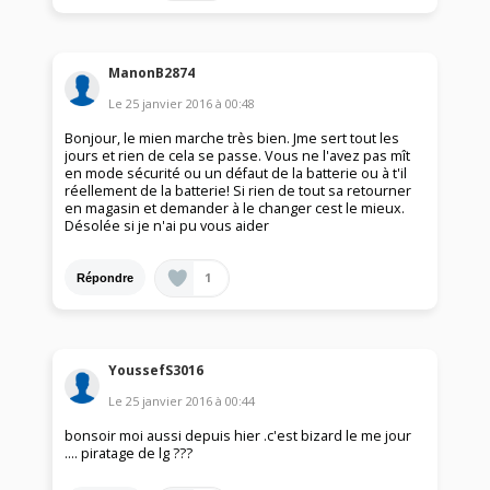
ManonB2874
Le
25 janvier 2016
à
00:48
Bonjour, le mien marche très bien. Jme sert tout les
jours et rien de cela se passe. Vous ne l'avez pas mît
en mode sécurité ou un défaut de la batterie ou à t'il
réellement de la batterie! Si rien de tout sa retourner
en magasin et demander à le changer cest le mieux.
Désolée si je n'ai pu vous aider
1
Répondre
YoussefS3016
Le
25 janvier 2016
à
00:44
bonsoir moi aussi depuis hier .c'est bizard le me jour
.... piratage de lg ???