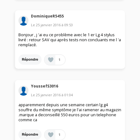
DominiqueR5455
Le
25 janvier 2016
à
09:53
Bonjour , j 'ai eu ce problème avec le 1 er Lg 4 stylus
livré : retour SAV qui après tests non concluants me l 'a
remplacé.
1
Répondre
YoussefS3016
Le
25 janvier 2016
à
01:04
apparemment depuis une semaine certain lg g4
souffre du même symptôme je l'ai ramener au magazin
.marque a deconseillé 550 euros pour un telephone
comme ca
1
Répondre