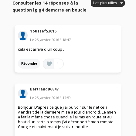
Consulter les 14 réponses à la
question lg g4 demarre en boucle
YoussefS3016
Le
25 janvier 2016
à
18:47
cela est arrivé d'un coup .
1
Répondre
BertrandB6847
Le
25 janvier 2016
à
17:59
Bonjour, D'après ce que j'ai pu voir sur le net cela
viendrait de la dernière mise à jour d'android. Le mien
a fait la même chose quand je l'ai mis en route et au
bout d'un certain temps j'ai déconnecté mon compte
Google et maintenant je suis tranquille