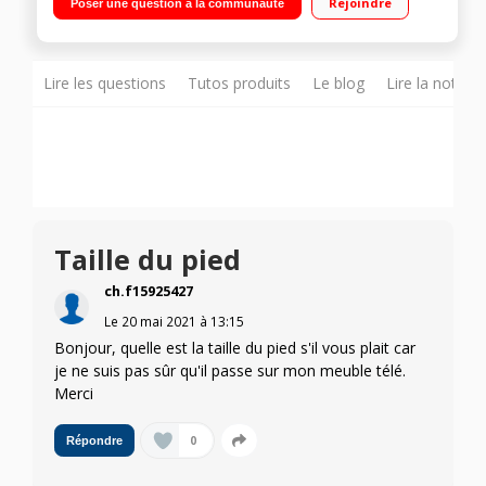
Rejoindre
Poser une question à la communauté
Assistant Intégré Magic Remote fournie Compatible Airplay 2
Smart TV - Web OS 5.0 - Intelligence Artificielle ThinQ - Google
Assistant Intégré 4 HDMI, 2 USB, Port CI+
Lire les questions
Tutos produits
Le blog
Lire la notice
Taille du pied
ch.f15925427
Le
20 mai 2021
à
13:15
Bonjour, quelle est la taille du pied s'il vous plait car
je ne suis pas sûr qu'il passe sur mon meuble télé.
Merci
0
Répondre