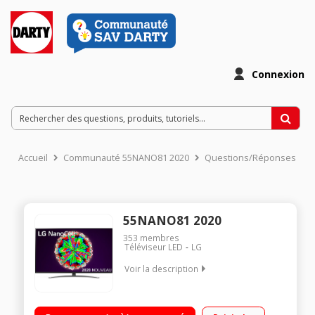
Connexion
Accueil
Communauté 55NANO81 2020
Questions/Réponses
55NANO81 2020
353
membres
Téléviseur LED
LG
Voir la description
Technologie Nanocell Design Cinema Screen Smart TV webOS
5.0 Large angle de vision Intelligence Artificielle ThinQ Google