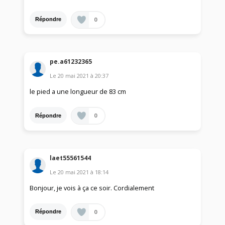
0
Répondre
pe.a61232365
Le
20 mai 2021
à
20:37
le pied a une longueur de 83 cm
0
Répondre
laet55561544
Le
20 mai 2021
à
18:14
Bonjour, je vois à ça ce soir. Cordialement
0
Répondre