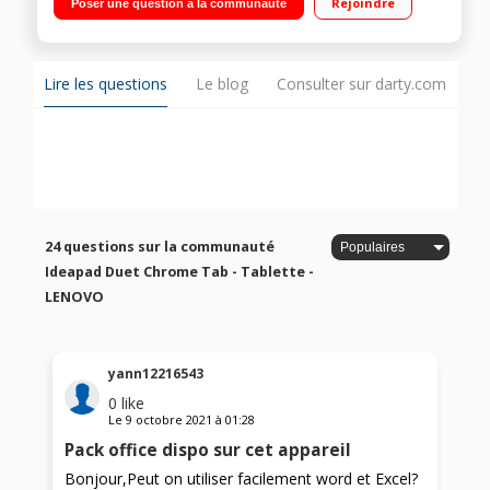
Rejoindre
Poser une question à la communauté
OS - Wifi 802.11 ac - BT 4.2"
Lire les questions
Le blog
Consulter sur darty.com
24 questions sur la communauté
Ideapad Duet Chrome Tab - Tablette -
LENOVO
yann12216543
0
like
Le
9 octobre 2021
à
01:28
Pack office dispo sur cet appareil
Bonjour,Peut on utiliser facilement word et Excel?