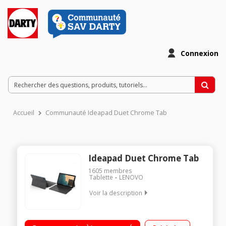
Connexion
Accueil
Communauté Ideapad Duet Chrome Tab
Ideapad Duet Chrome Tab
1605
membres
Tablette
LENOVO
Voir la description
"Ecran tactile 10,1"" WUXGA (1920 x 1200) Processeur
MediaTek Helio P60T (2 GHz) RAM 4 Go - 128 Go eMMC Chrome