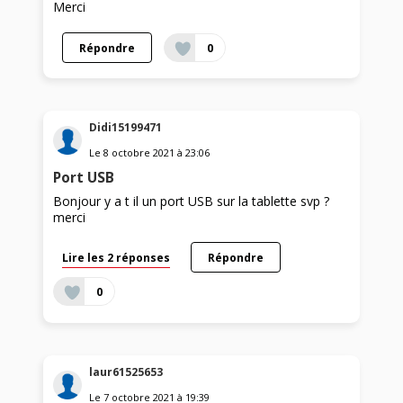
Merci
Répondre
0
Didi15199471
Le
8 octobre 2021
à
23:06
Port USB
Bonjour y a t il un port USB sur la tablette svp ?
merci
Lire les 2 réponses
Répondre
0
laur61525653
Le
7 octobre 2021
à
19:39