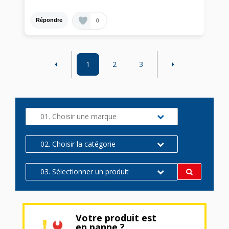
0
Répondre
1
2
3
01. Choisir une marque
02. Choisir la catégorie
03. Sélectionner un produit
Votre produit est
en panne ?