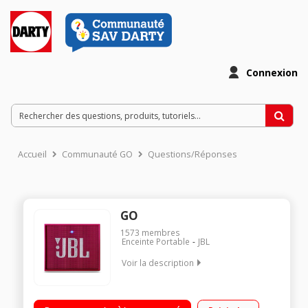
Connexion
Accueil
Communauté GO
Questions/Réponses
GO
1573
membres
Enceinte Portable
JBL
Voir la description
Enceinte nomade Bluetooth - Puissance 3 Watts Autonomie 5
heures Fonction kit mains libres - Entrée auxiliaire 3,5 mm Ultra