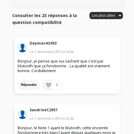
Consulter les 23 réponses à la
question compatibilité
DeymierA5303
Le
1 décembre 2015
à
14:04
Bonjour, je pense que oui sachant que c'est par
blutooth que ça fonctionne... La qualité est vraiment
bonne. Cordialement
3
Répondre
SandrineC2957
Le
1 décembre 2015
à
22:42
Bonjour, le Note 1 ayant le blutooth, cette enceinte
fonctionnera très bien.l'ayant depuis quelques mois je