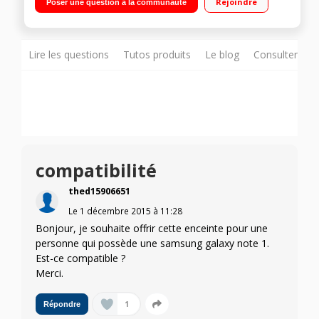
Rejoindre
Poser une question à la communauté
compacte et ultra légère
Lire les questions
Tutos produits
Le blog
Consulter sur
compatibilité
thed15906651
Le
1 décembre 2015
à
11:28
Bonjour, je souhaite offrir cette enceinte pour une
personne qui possède une samsung galaxy note 1.
Est-ce compatible ?
Merci.
1
Répondre