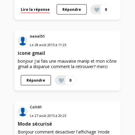
Lire la réponse
Répondre
0
nenel51
Le
28 août 2015
à
11:23
icone gmail
bonjour j'ai fais une mauvaise manip et mon icône
gmail a disparue comment la retrouver? merci
Répondre
0
Colt01
Le
27 août 2015
à
20:23
Mode sécurisé
Bonjour comment desactiver l'affichage 'mode