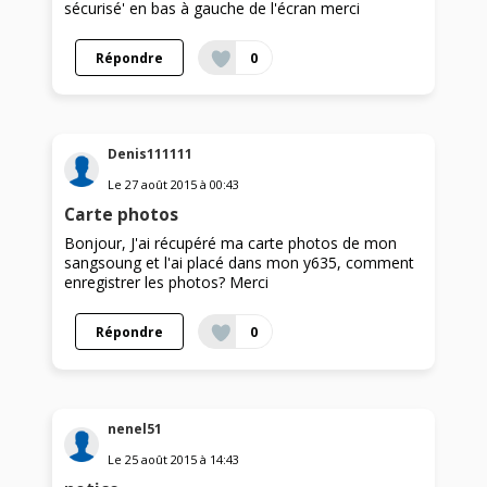
sécurisé' en bas à gauche de l'écran merci
Répondre
0
Denis111111
Le
27 août 2015
à
00:43
Carte photos
Bonjour, J'ai récupéré ma carte photos de mon
sangsoung et l'ai placé dans mon y635, comment
enregistrer les photos? Merci
Répondre
0
nenel51
Le
25 août 2015
à
14:43