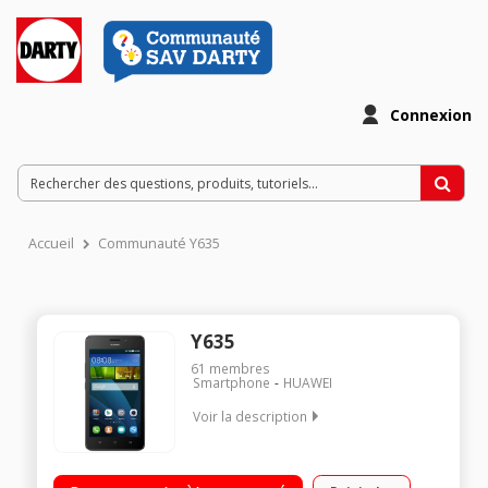
Connexion
Accueil
Communauté Y635
Y635
61
membres
Smartphone
HUAWEI
Voir la description
Mobile sous Android 4.4 - KitKat - 4G Ecran tactile 12.7 cm (5") -
854 x 480 pixels Processeur Quad-Core 1,2GHz - 8Go de