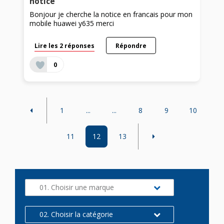
notice
Bonjour je cherche la notice en francais pour mon
mobile huawei y635 merci
Lire les 2 réponses
Répondre
0
1
...
...
8
9
10
11
12
13
01. Choisir une marque
02. Choisir la catégorie