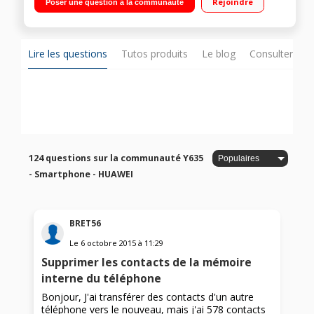
Rejoindre
Poser une question à la communauté
mémoire Appareil photo 5 mégapixels - Vidéo Full HD 1080p
Lire les questions
Tutos produits
Le blog
Consulter sur
124 questions sur la communauté Y635
- Smartphone - HUAWEI
BRET56
Le
6 octobre 2015
à
11:29
Supprimer les contacts de la mémoire
interne du téléphone
Bonjour, J'ai transférer des contacts d'un autre
téléphone vers le nouveau, mais j'ai 578 contacts