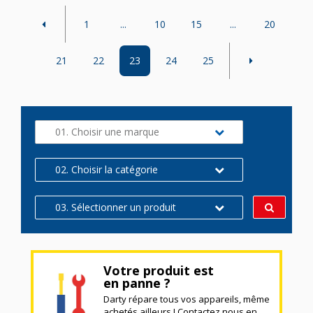
1
...
10
15
...
20
21
22
23
24
25
01. Choisir une marque
02. Choisir la catégorie
03. Sélectionner un produit
Votre produit est
en panne ?
Darty répare tous vos appareils, même
achetés ailleurs ! Contactez nous en