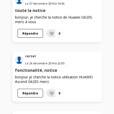
Le
27 décembre 2014
à
14:36
toute la notice
bonjour, je cherche la notice de Huawei G620S.
merci à vous
Répondre
0
cerzat
Le
26 décembre 2014
à
22:05
fonctionalité, notice
bonjour je cherche la notice utilisation HUAWEI
Ascend G620S merci
Répondre
0