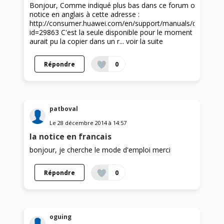
Bonjour, Comme indiqué plus bas dans ce forum on trouve
notice en anglais à cette adresse :
http://consumer.huawei.com/en/support/manuals/detail/ind
id=29863 C'est la seule disponible pour le moment et Huawe
aurait pu la copier dans un r...
voir la suite
Répondre
0
patboval
Le
28 décembre 2014
à
14:57
la notice en francais
bonjour, je cherche le mode d'emploi merci
Répondre
0
oguing