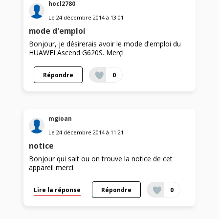
hocl2780
Le
24 décembre 2014
à
13:01
mode d'emploi
Bonjour, je désirerais avoir le mode d'emploi du
HUAWEI Ascend G620S. Merçi
Répondre
0
mgioan
Le
24 décembre 2014
à
11:21
notice
Bonjour qui sait ou on trouve la notice de cet
appareil merci
Lire la réponse
Répondre
0