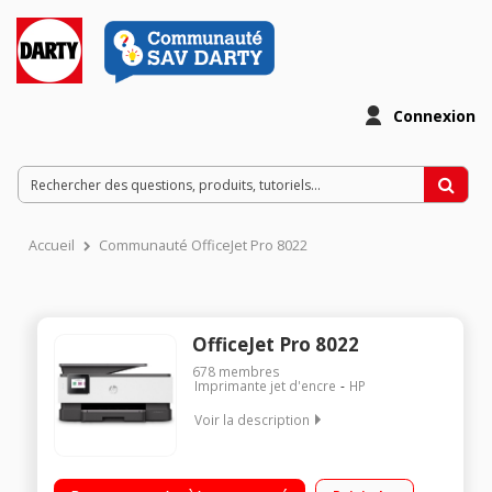
Connexion
Accueil
Communauté OfficeJet Pro 8022
OfficeJet Pro 8022
678
membres
Imprimante jet d'encre
HP
Voir la description
"Le choix idéal pour les professionnels Avec le forfait Instant
Ink, faites vous livrer votre encre chez vous, sans avoir à y