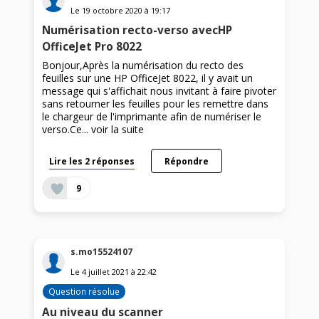
Le
19 octobre 2020
à
19:17
Numérisation recto-verso avecHP
OfficeJet Pro 8022
Bonjour,Après la numérisation du recto des
feuilles sur une HP OfficeJet 8022, il y avait un
message qui s'affichait nous invitant à faire pivoter
sans retourner les feuilles pour les remettre dans
le chargeur de l'imprimante afin de numériser le
verso.Ce...
voir la suite
Lire les 2 réponses
Répondre
9
s.mo15524107
Le
4 juillet 2021
à
22:42
Question résolue
Au niveau du scanner