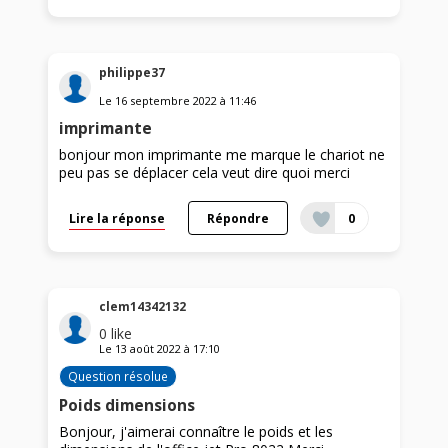
philippe37
Le
16 septembre 2022
à
11:46
imprimante
bonjour mon imprimante me marque le chariot ne
peu pas se déplacer cela veut dire quoi merci
Lire la réponse
Répondre
0
clem14342132
0
like
Le
13 août 2022
à
17:10
Question résolue
Poids dimensions
Bonjour, j'aimerai connaître le poids et les