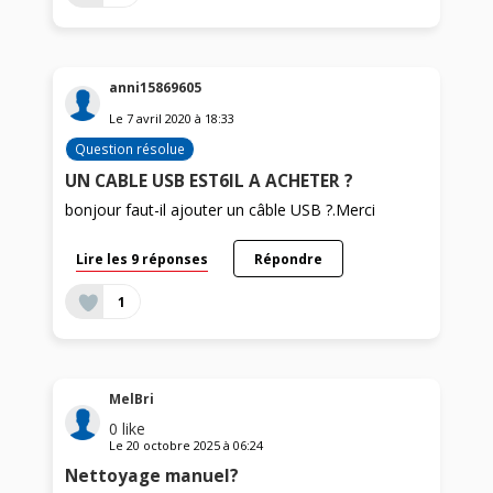
anni15869605
Le
7 avril 2020
à
18:33
Question résolue
UN CABLE USB EST6IL A ACHETER ?
bonjour faut-il ajouter un câble USB ?.Merci
Lire les 9 réponses
Répondre
1
MelBri
0
like
Le
20 octobre 2025
à
06:24
Nettoyage manuel?