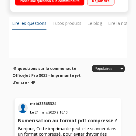
Rejoindre
Poser une question à la communauté
penser. Sans engagement. Boostez votre productivité avec HP
Smart App : imprimez, numérisez depuis votre smartphone et
tablette. Recycler vos cartouches 912/912 XL/917XXL avec le
programme HP Planet Partners"""
Lire les questions
Tutos produits
Le blog
Lire la notice
41 questions sur la communauté
OfficeJet Pro 8022 - Imprimante jet
d'encre - HP
mrbi33565324
Le
21 mars 2020
à
16:10
Numérisation au format pdf compressé ?
Bonjour, Cette imprimante peut-elle scanner dans
un format compressé, pour éviter d'avoir des