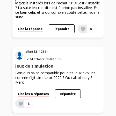
logiciels installés lors de l'achat ? PDF est-il installé
? La suite Microsoft n'est à priori pas installée. Es-
ce bien cela, et si oui combien coûte cette...
voir la
suite
Lire la réponse
Répondre
6
dhot53112611
Le
14 octobre 2020
à
16:36
Jeux de simulation
BonjourEst-ce compatible pour les jeux évolués
comme fligt simulator 2020 ? Ou call of duty ?
Merci
Lire les 8 réponses
Répondre
3