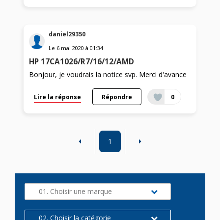
daniel29350
Le
6 mai 2020
à
01:34
HP 17CA1026/R7/16/12/AMD
Bonjour, je voudrais la notice svp. Merci d'avance
Lire la réponse
Répondre
0
1
01. Choisir une marque
02. Choisir la catégorie