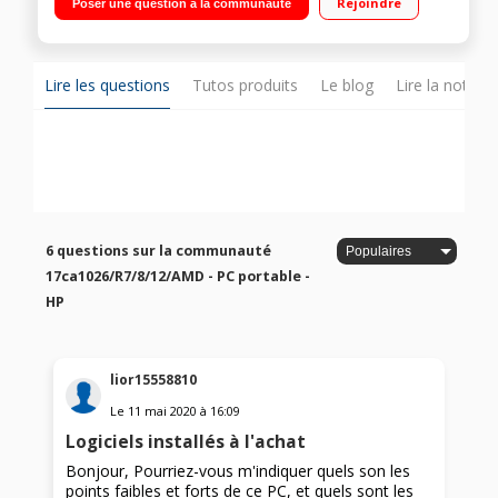
Rejoindre
Poser une question à la communauté
Windows 10 - Graveur DVD - Webcam intégrée - HDMI"
Lire les questions
Tutos produits
Le blog
Lire la notice
6 questions sur la communauté
17ca1026/R7/8/12/AMD - PC portable -
HP
lior15558810
Le
11 mai 2020
à
16:09
Logiciels installés à l'achat
Bonjour, Pourriez-vous m'indiquer quels son les
points faibles et forts de ce PC, et quels sont les