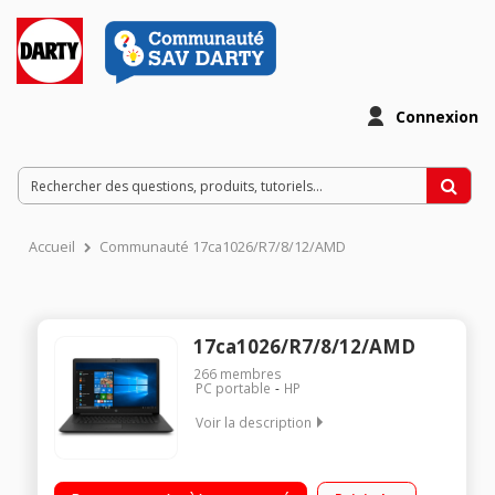
Connexion
Accueil
Communauté 17ca1026/R7/8/12/AMD
17ca1026/R7/8/12/AMD
266
membres
PC portable
HP
Voir la description
"Ecran 17,3"" HD+ Processeur AMD Ryzen 7-3700U (2,3 GHz /
jusqu'à 4 GHz) RAM 16 Go DDR4 - 1 To HDD + 128 Go SSD