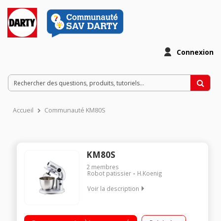
Connexion
Accueil
Communauté KM80S
KM80S
2
membres
Robot patissier
H.Koenig
Voir la description
Capacité brute 5 L - Moteur 1000 Watts 4 vitesses + fonction
pulse 3 accessoires fournis : fouet, batteur et crochet pétrin