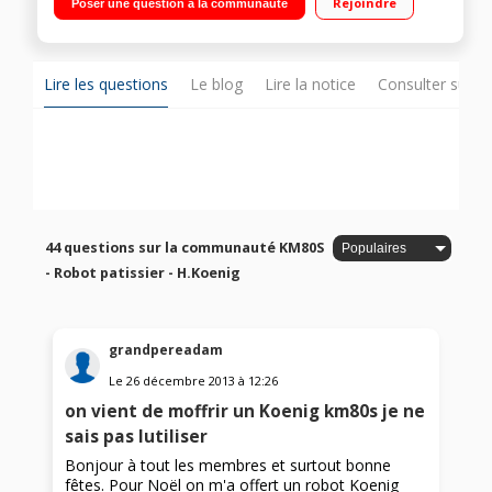
Rejoindre
Poser une question à la communauté
Lire les questions
Le blog
Lire la notice
Consulter sur d
44 questions sur la communauté KM80S
- Robot patissier - H.Koenig
grandpereadam
Le
26 décembre 2013
à
12:26
on vient de moffrir un Koenig km80s je ne
sais pas lutiliser
Bonjour à tout les membres et surtout bonne
fêtes. Pour Noël on m'a offert un robot Koenig