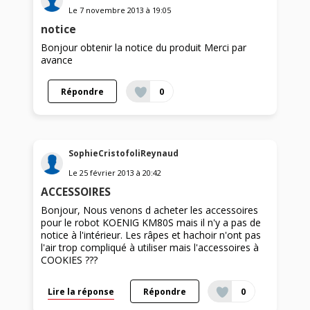
Le
7 novembre 2013
à
19:05
notice
Bonjour obtenir la notice du produit Merci par
avance
Répondre
0
SophieCristofoliReynaud
Le
25 février 2013
à
20:42
ACCESSOIRES
Bonjour, Nous venons d acheter les accessoires
pour le robot KOENIG KM80S mais il n'y a pas de
notice à l'intérieur. Les râpes et hachoir n'ont pas
l'air trop compliqué à utiliser mais l'accessoires à
COOKIES ???
Lire la réponse
Répondre
0