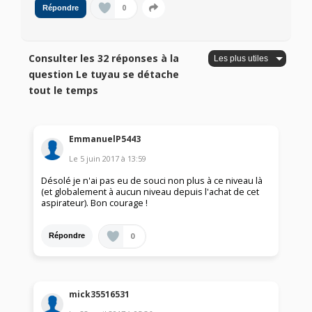
0
Répondre
Consulter les 32 réponses à la
question Le tuyau se détache
tout le temps
EmmanuelP5443
Le
5 juin 2017
à
13:59
Désolé je n'ai pas eu de souci non plus à ce niveau là
(et globalement à aucun niveau depuis l'achat de cet
aspirateur). Bon courage !
0
Répondre
mick35516531