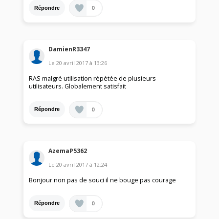
0
Répondre
DamienR3347
Le
20 avril 2017
à
13:26
RAS malgré utilisation répétée de plusieurs
utilisateurs. Globalement satisfait
0
Répondre
AzemaP5362
Le
20 avril 2017
à
12:24
Bonjour non pas de souci il ne bouge pas courage
0
Répondre