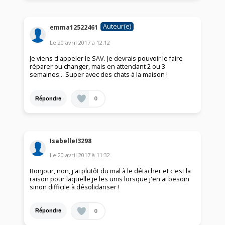
Auteur(e)
emma12522461
Le
20 avril 2017
à
12:12
Je viens d'appeler le SAV. Je devrais pouvoir le faire
réparer ou changer, mais en attendant 2 ou 3
semaines... Super avec des chats à la maison !
0
Répondre
IsabelleI3298
Le
20 avril 2017
à
11:32
Bonjour, non, j'ai plutôt du mal à le détacher et c'est la
raison pour laquelle je les unis lorsque j'en ai besoin
sinon difficile à désolidariser !
0
Répondre