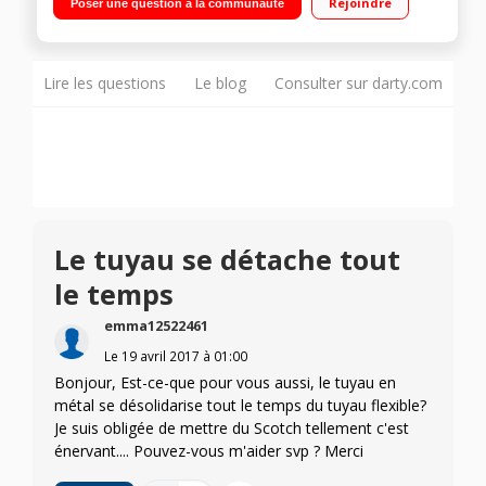
Rejoindre
Poser une question à la communauté
Qualité de filtration : A Brosse double position
Lire les questions
Le blog
Consulter sur darty.com
Le tuyau se détache tout
le temps
emma12522461
Le
19 avril 2017
à
01:00
Bonjour, Est-ce-que pour vous aussi, le tuyau en
métal se désolidarise tout le temps du tuyau flexible?
Je suis obligée de mettre du Scotch tellement c'est
énervant.... Pouvez-vous m'aider svp ? Merci