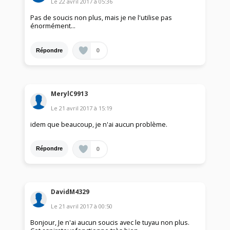
Le
22 avril 2017
à
05:36
Pas de soucis non plus, mais je ne l'utilise pas
énormément...
0
Répondre
MerylC9913
Le
21 avril 2017
à
15:19
idem que beaucoup, je n'ai aucun problème.
0
Répondre
DavidM4329
Le
21 avril 2017
à
00:50
Bonjour, Je n'ai aucun soucis avec le tuyau non plus.