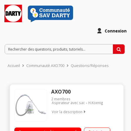
Connexion
Accueil
Communauté AXO700
Questions/Réponses
AXO700
2
membres
Aspirateur avec sac
H.Koenig
Voir la description
Efficacité aspiration sols durs : A - Tapis / moquettes : D
Classe d'efficacité énergétique : A Niveau sonore : 76 dB(A) -