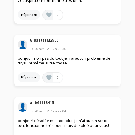
Cet aspirateur fonctionne très bien.
0
Répondre
GiusetteM2965
Le
20 avril 2017
à
23:36
bonjour, non pas du tout je n'ai aucun problème de
tuyau ni même autre chose.
0
Répondre
alib61113415
Le
20 avril 2017
à
22:04
bonjour! désolée moi non plus je n'ai aucun soucis,
tout fonctionne très bien, mais désoléé pour vous!