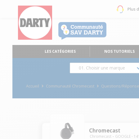
Plus 
LES CATÉGORIES
NOS TUTORIELS
01. Choisir une marque
Accueil
Communauté Chromecast
Questions/Répons
Chromecast
Chromecast
GOOGLE
-
14