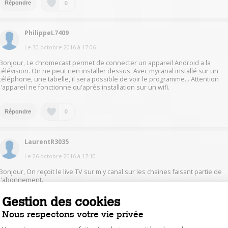
0
Répondre
PhilippeL7409
Le
30 octobre 2016
à
17:06
Bonjour, Le chromecast permet de connecter un appareil Android a la
télévision. On ne peut rien installer dessus. Avec mycanal installé sur un
téléphone, une tabelle, il sera possible de voir le programme... Attention
l'appareil ne fonctionne qu'après installation sur un wifi.
0
Répondre
LaurentR3035
Le
26 octobre 2016
à
17:10
Bonjour, On reçoit le live TV sur m'y canal sur les chaines faisant partie de
l'abonnement.
Gestion des cookies
0
Répondre
Nous respectons votre vie privée