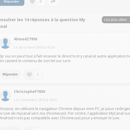
0
Répondre
nsulter les 14 réponses à la question My
anal
AhmedZ7950
Le
26 octobre 2016
à
10:24
Bjr oui on peut tout à fait recevoir le direct tv m'y canal et autre application t
en castant le contenu de son tel sur sa tv
1
Répondre
ChristopheP7850
Le
1 novembre 2016
à
10:07
Bonjour, en utilisant le navigateur Chrome depuis mon PC, je peux redirige
le Live de mycanal vers ma chromecast. Par contre, l'application MyCanal su
Android n'est pas compatible avec Chromecast pour y envoyer le Live.