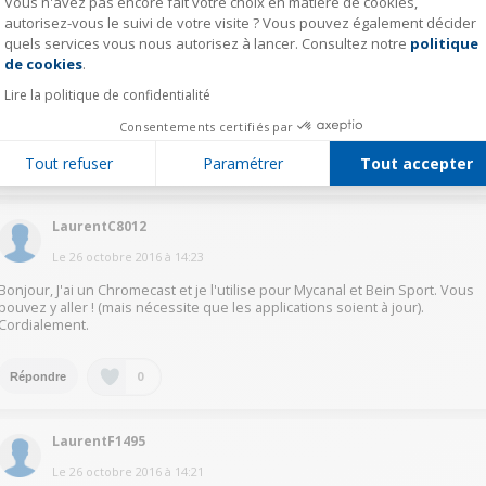
Vous n'avez pas encore fait votre choix en matière de cookies,
LaurentC8012
autorisez-vous le suivi de votre visite ? Vous pouvez également décider
quels services vous nous autorisez à lancer. Consultez notre
politique
Axeptio consent
Le
26 octobre 2016
à
14:28
de cookies
.
Bonjour, J'ai un Chromecast et je l'utilise pour Mycanal et Bein Sport. Vous
pouvez y aller ! (mais nécessite que les applications soient à jour).
Lire la politique de confidentialité
Cordialement.
Consentements certifiés par
Tout refuser
Paramétrer
Tout accepter
0
Répondre
LaurentC8012
Le
26 octobre 2016
à
14:23
Bonjour, J'ai un Chromecast et je l'utilise pour Mycanal et Bein Sport. Vous
pouvez y aller ! (mais nécessite que les applications soient à jour).
Cordialement.
0
Répondre
LaurentF1495
Le
26 octobre 2016
à
14:21