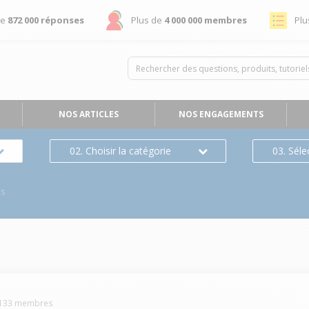
de
872 000 réponses
Plus de
4 000 000 membres
Plu
NOS ARTICLES
NOS ENGAGEMENTS
02. Choisir la catégorie
03. Séle
es
133
membres