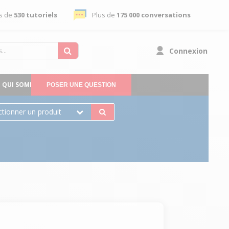
s de
530 tutoriels
Plus de
175 000 conversations
Connexion
QUI SOMMES-NOUS
POSER UNE QUESTION
ctionner un produit