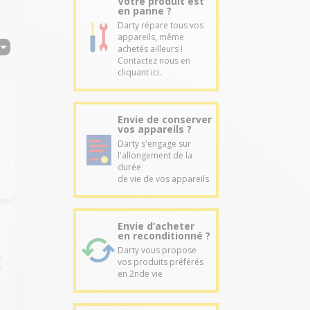
Votre produit est
en panne ?
Darty répare tous vos
appareils, même
achetés ailleurs !
Contactez nous en
cliquant ici.
Envie de conserver
vos appareils ?
v
Darty s'engage sur
l'allongement de la
durée
de vie de vos appareils
Envie d’acheter
en reconditionné ?
Darty vous propose
r
vos produits préférés
r
en 2nde vie