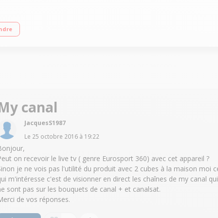
sique sur votre TV Pour PC, Mac, iPhone, smartphone, tablette et iPad Pilotab
ndre
My canal
JacquesS1987
Le
25 octobre 2016
à
19:22
Bonjour,
Peut on recevoir le live tv ( genre Eurosport 360) avec cet appareil ?
Sinon je ne vois pas l'utilité du produit avec 2 cubes à la maison moi c
qui m'intéresse c'est de visionner en direct les chaînes de my canal qui
ne sont pas sur les bouquets de canal + et canalsat.
Merci de vos réponses.