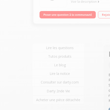
Voir la description
Clé Wifi pour TV Diffuse vos photos, vidéos et mu
Rejoi
Poser une question à la communauté
Lire les questions
Tutos produits
Le blog
Lire la notice
Consulter sur darty.com
Darty 2nde Vie
Acheter une pièce détachée