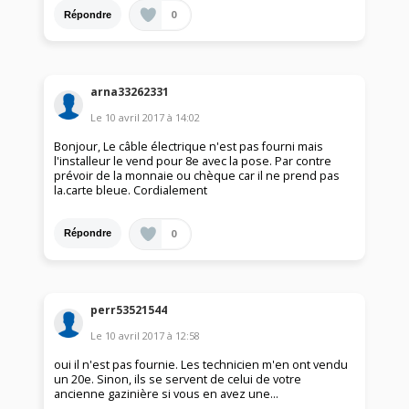
0
Répondre
arna33262331
Le
10 avril 2017
à
14:02
Bonjour, Le câble électrique n'est pas fourni mais
l'installeur le vend pour 8e avec la pose. Par contre
prévoir de la monnaie ou chèque car il ne prend pas
la.carte bleue. Cordialement
0
Répondre
perr53521544
Le
10 avril 2017
à
12:58
oui il n'est pas fournie. Les technicien m'en ont vendu
un 20e. Sinon, ils se servent de celui de votre
ancienne gazinière si vous en avez une...