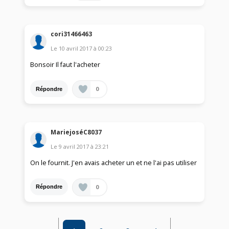
cori31466463
Le
10 avril 2017
à
00:23
Bonsoir Il faut l'acheter
0
Répondre
MariejoséC8037
Le
9 avril 2017
à
23:21
On le fournit. J'en avais acheter un et ne l'ai pas utiliser
0
Répondre