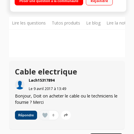
Rejoindre
Poser une question à la communauté
catalyse Four cuisson multifonction air brassé - Couvercle en
verre
Lire les questions
Tutos produits
Le blog
Lire la notice
Cable electrique
Lach15317894
Le
9 avril 2017
à
13:49
Bonjour, Doit on acheter le cable ou le techniciens le
fournie ? Merci
0
Répondre