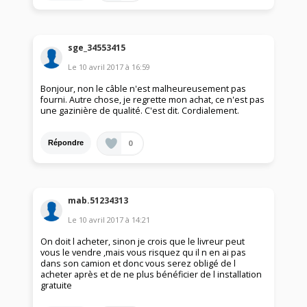
sge_34553415
Le
10 avril 2017
à
16:59
Bonjour, non le câble n'est malheureusement pas
fourni. Autre chose, je regrette mon achat, ce n'est pas
une gazinière de qualité. C'est dit. Cordialement.
0
Répondre
mab.51234313
Le
10 avril 2017
à
14:21
On doit l acheter, sinon je crois que le livreur peut
vous le vendre ,mais vous risquez qu il n en ai pas
dans son camion et donc vous serez obligé de l
acheter après et de ne plus bénéficier de l installation
gratuite