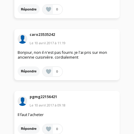
0
Répondre
caro23535242
Le
10 avril 2017
à
11:19
Bonjour, non il n'est pas fourni. je l'ai pris sur mon
ancienne cuisinière. cordialement
0
Répondre
pgmg22156421
Le
10 avril 2017
à
09:18
Il faut l'acheter
0
Répondre