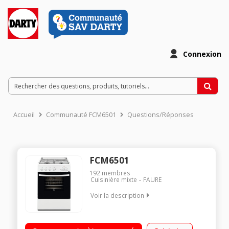
Connexion
Accueil
Communauté FCM6501
Questions/Réponses
FCM6501
192
membres
Cuisinière mixte
FAURE
Voir la description
Largeur 60 cm - Table de cuisson mixte (gaz + électrique) 4
foyers jusqu'à 3000 W Capacité du four 54 L - Nettoyage