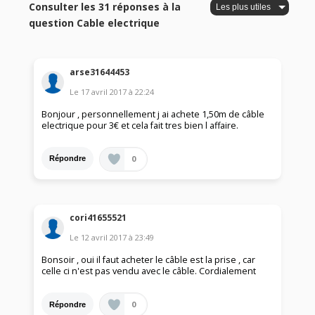
Consulter les 31 réponses à la
question Cable electrique
arse31644453
Le
17 avril 2017
à
22:24
Bonjour , personnellement j ai achete 1,50m de câble
electrique pour 3€ et cela fait tres bien l affaire.
0
Répondre
cori41655521
Le
12 avril 2017
à
23:49
Bonsoir , oui il faut acheter le câble est la prise , car
celle ci n'est pas vendu avec le câble. Cordialement
0
Répondre