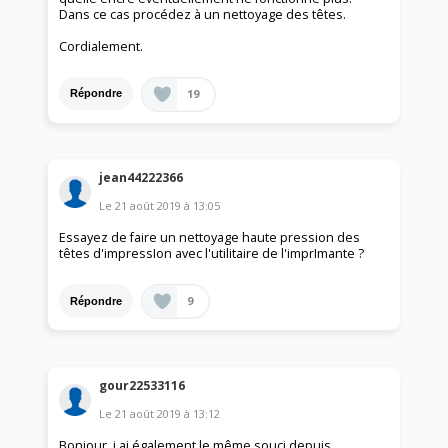
Dans ce cas procédez à un nettoyage des têtes.
Cordialement.
19
Répondre
jean44222366
Le
21 août 2019
à
13:05
Essayez de faire un nettoyage haute pression des
têtes d'impressIon avec l'utilitaire de l'imprImante ?
9
Répondre
gour22533116
Le
21 août 2019
à
13:12
Bonjour, j ai également le même souci depuis