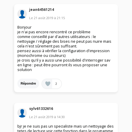
jean64561214
Le
21 août 2019
à
21:15
Bonjour
je n'ai pas encore rencontré ce problème
comme conseillé par d'autres utilisateurs : le
nettoyage / réglage des bises ne peut pas nuire mais
cela n'est sûrement pas suffisant.
pensez aussi à vérifier la configuration d'impression
(monochrome ou couleurs)
je crois qu'il y a aussi une possibilité d'interroger sav
en ligne : peut être pourront ils vous proposer une
solution
2
Répondre
sylv61332616
Le
21 août 2019
à
14:30
bjr je ne suis pas un specialiste mais un nettoyage des
tetes de lecture voir cette fonction dans le programme