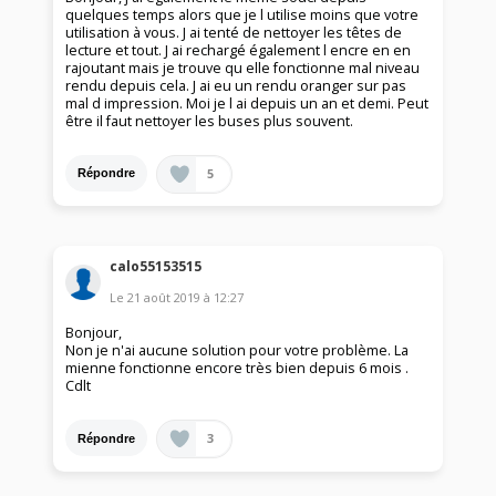
quelques temps alors que je l utilise moins que votre
utilisation à vous. J ai tenté de nettoyer les têtes de
lecture et tout. J ai rechargé également l encre en en
rajoutant mais je trouve qu elle fonctionne mal niveau
rendu depuis cela. J ai eu un rendu oranger sur pas
mal d impression. Moi je l ai depuis un an et demi. Peut
être il faut nettoyer les buses plus souvent.
5
Répondre
calo55153515
Le
21 août 2019
à
12:27
Bonjour,
Non je n'ai aucune solution pour votre problème. La
mienne fonctionne encore très bien depuis 6 mois .
Cdlt
3
Répondre