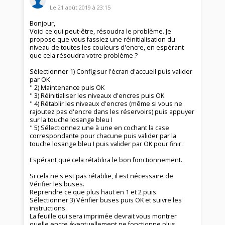
Le
21 août 2019
à
23:15
Bonjour,
Voici ce qui peut-être, résoudra le problème. Je
propose que vous fassiez une réinitialisation du
niveau de toutes les couleurs d'encre, en espérant
que cela résoudra votre problème ?
Sélectionner 1) Config sur l'écran d'accueil puis valider
par OK
" 2) Maintenance puis OK
" 3) Réinitialiser les niveaux d'encres puis OK
" 4) Rétablir les niveaux d'encres (même si vous ne
rajoutez pas d'encre dans les réservoirs) puis appuyer
sur la touche losange bleu I
" 5) Sélectionnez une à une en cochant la case
correspondante pour chacune puis valider par la
touche losange bleu I puis valider par OK pour finir.
Espérant que cela rétablira le bon fonctionnement.
Si cela ne s'est pas rétablie, il est nécessaire de
Vérifier les buses.
Reprendre ce que plus haut en 1 et 2 puis
Sélectionner 3) Vérifier buses puis OK et suivre les
instructions.
La feuille qui sera imprimée devrait vous montrer
quelle encre éventuellement ne fonctionne plus.