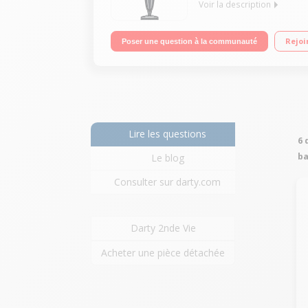
Voir la description
Fonction : sol, surfaces et plafond Autonomie : jus
Rejoi
Poser une question à la communauté
Lire les questions
6 
ba
Le blog
Consulter sur darty.com
Darty 2nde Vie
Acheter une pièce détachée