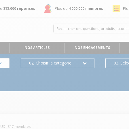
de
872 000 réponses
Plus de
4 000 000 membres
Plu
NOS ARTICLES
NOS ENGAGEMENTS
02. Choisir la catégorie
03. Séle
LUX
-
317
membres