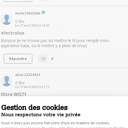
mole23642566
0
like
Le
17 avril 2023
à
12:37
electrolux
Bonjour Je ne trouve pas où mettre le fil pour remplir mon
aspirateur balai, où le mettre y a plein de trous
Répondre
0
abac22234424
0
like
Le
17 avril 2022
à
21:17
filtre WQ71
Bonjour, je cherche à acheter les filtres pour WQ71. Merci
Gestion des cookies
Nous respectons votre vie privée
Répondre
0
Vous n'avez pas encore fait votre choix en matière de cookies,