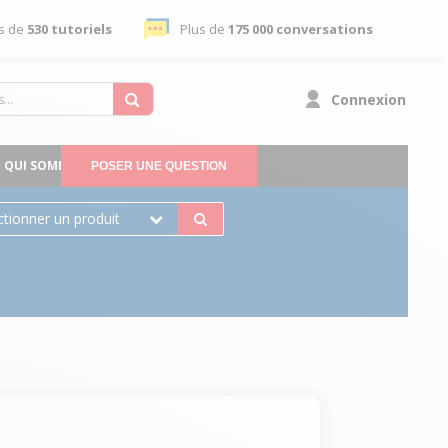
s de
530 tutoriels
Plus de
175 000 conversations
Connexion
QUI SOMMES-NOUS
POSER UNE QUESTION
ctionner un produit