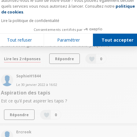
autorisez-vous le suivi de votre visite ? Vous pouvez également décider
jafo15880714
quels services vous nous autorisez à lancer. Consultez notre
politique
Axeptio consent
de cookies
.
Le
18 mars 2022
à
16:42
Mon aspirateur n&apos;aspire plus
Lire la politique de confidentialité
Bonjour. Mon aspirateur n'aspire plus du tout avec des filtres
Consentements certifiés par
montés (dans le bon sens). Je les ai pourtant bien nettoyé et laissé
sécher avant réutilisation. Mon aspirateur est tout neuf et est
Tout refuser
Paramétrer
Tout accepter
encore sous garantie. Merci de vos conseils. Jacqueline
Lire les 2 réponses
Répondre
0
SophieH1844
Le
30 janvier 2022
à
16:02
Aspiration des tapis
Est ce qu'il peut aspirer les tapis ?
Répondre
0
Ercrook