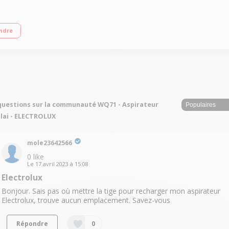
qu'à 50 minutes - Puissance : jusqu'à 21,6 volts Capacité du réservoir : 0,3 L 
ndre
questions sur la communauté WQ71 - Aspirateur
lai - ELECTROLUX
mole23642566
0
like
Le
17 avril 2023
à
15:08
Electrolux
Bonjour. Sais pas où mettre la tige pour recharger mon aspirateur
Electrolux, trouve aucun emplacement. Savez-vous
Répondre
0