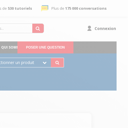
s de
530 tutoriels
Plus de
175 000 conversations
Connexion
QUI SOMMES-NOUS
POSER UNE QUESTION
ctionner un produit