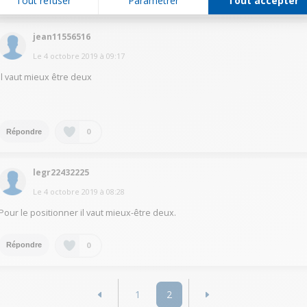
Tout refuser
Paramétrer
Tout accepter
jean11556516
Le
4 octobre 2019
à
09:17
Il vaut mieux être deux
0
Répondre
legr22432225
Le
4 octobre 2019
à
08:28
Pour le positionner il vaut mieux-être deux.
0
Répondre
1
2