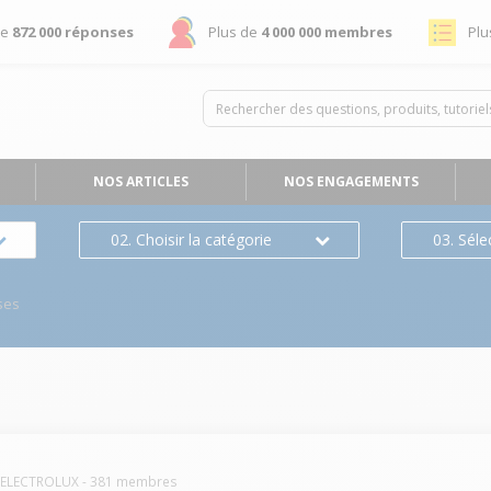
de
872 000 réponses
Plus de
4 000 000 membres
Plu
NOS ARTICLES
NOS ENGAGEMENTS
02. Choisir la catégorie
03. Séle
ses
ELECTROLUX
-
381
membres