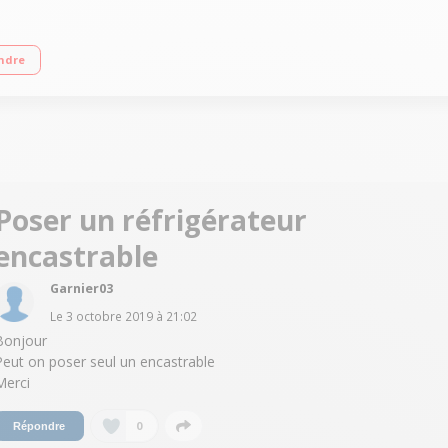
lasse G - 35dB Froid brassé - Niveau sonore 35 dB Hauteur 121.8 cm (niche 121.
ndre
Poser un réfrigérateur
encastrable
Garnier03
Le
3 octobre 2019
à
21:02
Bonjour
Peut on poser seul un encastrable
Merci
0
Répondre