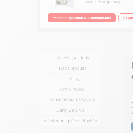
Voir la description
Encastrable - Volume 208L - 121.8x54.0x54.9 cm - C
Rejoi
Poser une question à la communauté
Lire les questions
Tutos produits
Le blog
Lire la notice
Consulter sur darty.com
Darty 2nde Vie
Acheter une pièce détachée