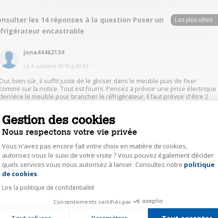
nsulter les 14 réponses à la question Poser un
éfrigérateur encastrable
jona44462134
Le
4 octobre 2019
à
09:57
Oui, bien sûr, il suffit juste de le glisser dans le meuble puis de fixer
comme sur la notice. Tout est fourni. Pensez à prévoir une prise électrique
derrière le meuble pour brancher le réfrigérateur. Il faut prévoir d'être 2
pour l'installation néanmoins, pour plus de facilité...
Gestion des cookies
0
Répondre
Nous respectons votre vie privée
Vous n'avez pas encore fait votre choix en matière de cookies,
autorisez-vous le suivi de votre visite ? Vous pouvez également décider
jere16213161
quels services vous nous autorisez à lancer. Consultez notre
politique
Axeptio consent
Le
4 octobre 2019
à
09:54
de cookies
.
Bonjour. Oui, mais il faut assez de force pour le manipuler et le soulever.
Lire la politique de confidentialité
L'idéal et un petit coup de main et là ça va tout seul.
Consentements certifiés par
0
Répondre