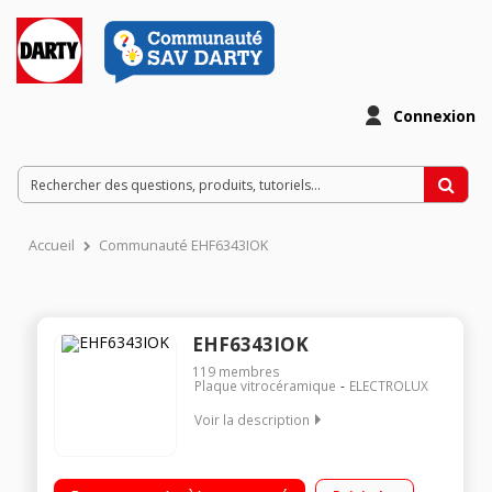
Connexion
Accueil
Communauté EHF6343IOK
EHF6343IOK
119
membres
Plaque vitrocéramique
ELECTROLUX
Voir la description
4 foyers high-light dont 1 triple zone Commandes sensitives
Puissance du foyer principal 2300 W