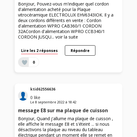
Bonjour, Pouvez-vous m'indiquer quel cordon
d'alimentation acheté pour la Plaque
vitrocéramique ELECTROLUX EHV6343IOK. Il y a
deux cordons différents en vente : Cordon
d'alimentation WPRO CAB360/1 CORDON
32ACordon d'alimentation WPRO CCB340/1
CORDON JUSQU...
voir la suite
Lire les 2 réponses
Répondre
0
ktid62556636
0
like
Le
8 septembre 2022
à
18:42
message E8 sur ma plaque de cuisson
Bonjour, Quand j'allume ma plaque de cuisson ,
elle affiche le message E8 et s'éteint ... si nous
désactivons la plaque au niveau du tableau
électrique pendant un moment elle se remet en