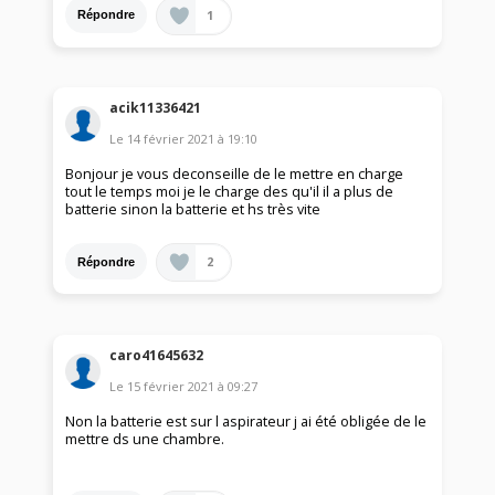
1
Répondre
acik11336421
Le
14 février 2021
à
19:10
Bonjour je vous deconseille de le mettre en charge
tout le temps moi je le charge des qu'il il a plus de
batterie sinon la batterie et hs très vite
2
Répondre
caro41645632
Le
15 février 2021
à
09:27
Non la batterie est sur l aspirateur j ai été obligée de le
mettre ds une chambre.