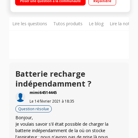
Rejoindre
Poser une question à la communauté
amovible Brosse motorisée à entraînement direct - Brosse
douce - Mini brosse motorisée
Lire les questions
Tutos produits
Le blog
Lire la notice
Batterie recharge
indépendamment ?
mimi64514445
Le
14 février 2021
à
18:35
Question résolue
Bonjour,
Je voulais savoir s'il était possible de charger la
batterie indépendamment de la où on stocke
l'aspirateur : nous n'avons pas de prise là nous