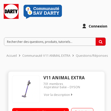
Connexion
Accueil
Communauté V11 ANIMAL EXTRA
Questions/Réponses
V11 ANIMAL EXTRA
701
membres
Aspirateur balai
DYSON
Voir la description
Fonctions : sol, surfaces et plafond Puissance : jusqu'à 220
Airwatts - Autonomie : jusqu'à 60 minutes Ecran LCD - Batterie