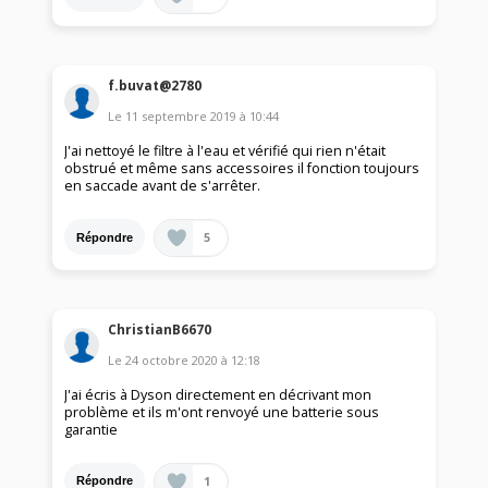
f.buvat@2780
Le
11 septembre 2019
à
10:44
J'ai nettoyé le filtre à l'eau et vérifié qui rien n'était
obstrué et même sans accessoires il fonction toujours
en saccade avant de s'arrêter.
5
Répondre
ChristianB6670
Le
24 octobre 2020
à
12:18
J'ai écris à Dyson directement en décrivant mon
problème et ils m'ont renvoyé une batterie sous
garantie
1
Répondre