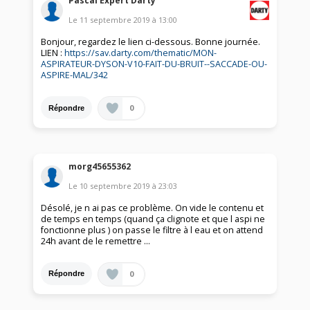
Pascal Expert Darty
Le
11 septembre 2019
à
13:00
Bonjour, regardez le lien ci-dessous. Bonne journée.
LIEN :
https://sav.darty.com/thematic/MON-
ASPIRATEUR-DYSON-V10-FAIT-DU-BRUIT--SACCADE-OU-
ASPIRE-MAL/342
0
Répondre
morg45655362
Le
10 septembre 2019
à
23:03
Désolé, je n ai pas ce problème. On vide le contenu et
de temps en temps (quand ça clignote et que l aspi ne
fonctionne plus ) on passe le filtre à l eau et on attend
24h avant de le remettre ...
0
Répondre