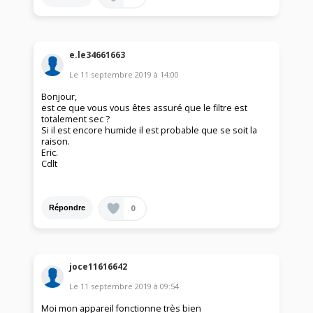
e.le34661663
Le
11 septembre 2019
à
14:00
Bonjour,
est ce que vous vous êtes assuré que le filtre est
totalement sec ?
Si il est encore humide il est probable que se soit la
raison.
Eric.
Cdlt
0
Répondre
joce11616642
Le
11 septembre 2019
à
09:54
Moi mon appareil fonctionne très bien