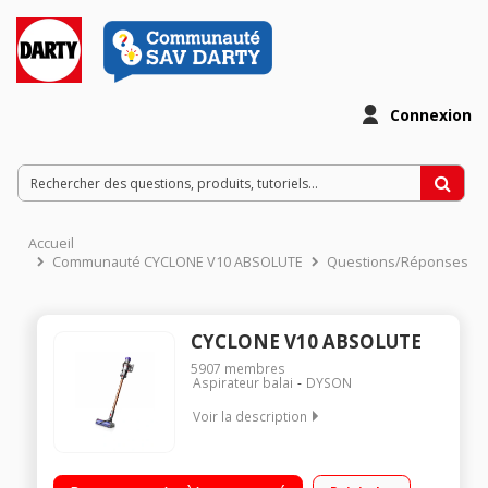
Connexion
Accueil
Communauté CYCLONE V10 ABSOLUTE
Questions/Réponses
CYCLONE V10 ABSOLUTE
5907
membres
Aspirateur balai
DYSON
Voir la description
Fonction : sol, surfaces et plafond Autonomie : jusqu'à 60
minutes - Puissance d'aspiration : jusqu'à 151 aw Capacité du