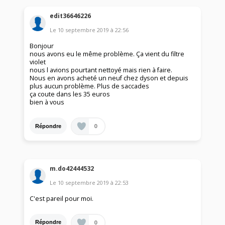
edit36646226
Le
10 septembre 2019
à
22:56
Bonjour
nous avons eu le même problème. Ça vient du filtre
violet
nous l avions pourtant nettoyé mais rien à faire.
Nous en avons acheté un neuf chez dyson et depuis
plus aucun problème. Plus de saccades
ça coute dans les 35 euros
bien à vous
0
Répondre
m.do42444532
Le
10 septembre 2019
à
22:53
C'est pareil pour moi.
0
Répondre