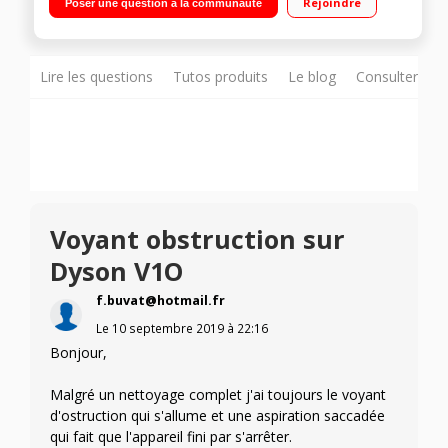
Rejoindre
Poser une question à la communauté
réservoir : 0,76 L Inclus : brosse Motorbar - brosse rouleau
doux
Lire les questions
Tutos produits
Le blog
Consulter sur
Voyant obstruction sur
Dyson V1O
f.buvat@hotmail.fr
Le
10 septembre 2019
à
22:16
Bonjour,
Malgré un nettoyage complet j'ai toujours le voyant
d'ostruction qui s'allume et une aspiration saccadée
qui fait que l'appareil fini par s'arrêter.