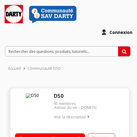
Connexion
Accueil
Communauté D50
D50
45
membres
Autour du vin
DOMETIC
Voir la description
Capacité 46 bouteilles 5 clayettes en bois Dimensions HxLxP :
86,5x59,5x61,5 cm Deux zones de température - Porte en verre