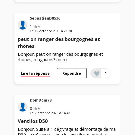
SebastienD8536
1
like
Le
12 octobre 2015
à
21:30
peut on ranger des bourgognes et
rhones
Bonjour, peut on ranger des bourgognes et
rhones, magnums? merci
Lire la réponse
Répondre
1
DomDom78
0
like
Le
7 octobre 2023
à
14:43
Ventilos D50
Bonjour, Suite à 1 dégivrage et démontage de ma
D50, je m'aperçois que les ventilos (vertical et