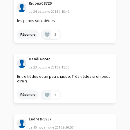
RidouxC8720
Le
24 octobre 2015
à
18:49
les parois sont tiédes
2
Répondre
HafidiA2242
Le
23 octobre 2015
à
15:05
Entre tièdes et un peu chaude. Très tièdes si on peut
dire :)
2
Répondre
LedretF5937
Le
10 novembre 2015
à
20:57