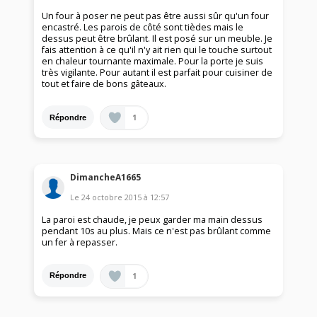
Un four à poser ne peut pas être aussi sûr qu'un four
encastré. Les parois de côté sont tièdes mais le
dessus peut être brûlant. Il est posé sur un meuble. Je
fais attention à ce qu'il n'y ait rien qui le touche surtout
en chaleur tournante maximale. Pour la porte je suis
très vigilante. Pour autant il est parfait pour cuisiner de
tout et faire de bons gâteaux.
1
Répondre
DimancheA1665
Le
24 octobre 2015
à
12:57
La paroi est chaude, je peux garder ma main dessus
pendant 10s au plus. Mais ce n'est pas brûlant comme
un fer à repasser.
1
Répondre