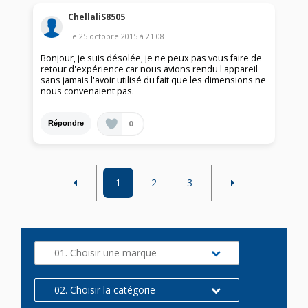
ChellaliS8505
Le
25 octobre 2015
à
21:08
Bonjour, je suis désolée, je ne peux pas vous faire de
retour d'expérience car nous avions rendu l'appareil
sans jamais l'avoir utilisé du fait que les dimensions ne
nous convenaient pas.
0
Répondre
1
2
3
01. Choisir une marque
02. Choisir la catégorie