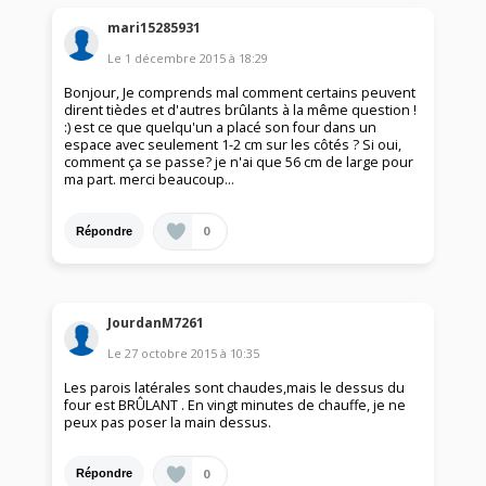
mari15285931
Le
1 décembre 2015
à
18:29
Bonjour, Je comprends mal comment certains peuvent
dirent tièdes et d'autres brûlants à la même question !
:) est ce que quelqu'un a placé son four dans un
espace avec seulement 1-2 cm sur les côtés ? Si oui,
comment ça se passe? je n'ai que 56 cm de large pour
ma part. merci beaucoup...
0
Répondre
JourdanM7261
Le
27 octobre 2015
à
10:35
Les parois latérales sont chaudes,mais le dessus du
four est BRÛLANT . En vingt minutes de chauffe, je ne
peux pas poser la main dessus.
0
Répondre