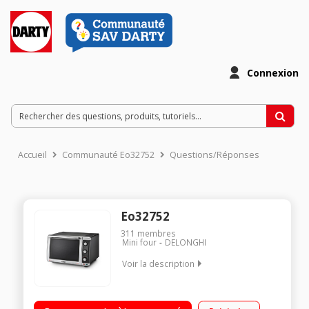
Connexion
Accueil
Communauté Eo32752
Questions/Réponses
Eo32752
311
membres
Mini four
DELONGHI
Voir la description
Capacité 32 litres 6 modes de cuisson dont chaleur pulsée
Fonctions décongélation et maintien au chaud Porte double