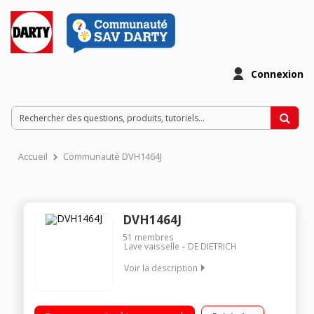
Connexion
Accueil
Communauté DVH1464J
DVH1464J
51
membres
Lave vaisselle
DE DIETRICH
Voir la description
Classe énergétique A++ Consommation d'eau : 2800 l / an 14
couverts - Niveau sonore : 46 dB Départ différé 3-6-9-12