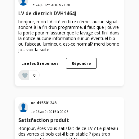
Le
24 juillet 2016
à
21:30
LV de dietrich DVH1464J
bonjour, mon LV cité en titre n'émet aucun signal
sonore à la fin d'un programme. il faut que j'ouvre
la porte pour m'assurer que le lavage est fini. dans
la notice aucune information sur un éventuel bip
ou faisceau lumineux. est-ce normal? merci bonne
jo...
voir la suite
Lire les 5 réponses
Répondre
0
oc.d15501248
Le
26 août 2015
à
00:05
Satisfaction produit
Bonjour, êtes-vous satisfait de ce LV ? Le plateau
des verres et bols est-il bien stable ? (pas trop