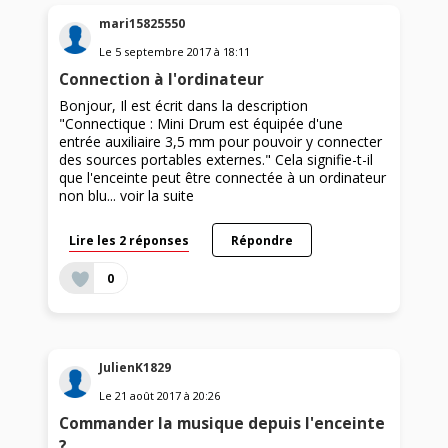
mari15825550
Le
5 septembre 2017
à
18:11
Connection à l'ordinateur
Bonjour, Il est écrit dans la description
"Connectique : Mini Drum est équipée d'une
entrée auxiliaire 3,5 mm pour pouvoir y connecter
des sources portables externes." Cela signifie-t-il
que l'enceinte peut être connectée à un ordinateur
non blu...
voir la suite
Lire les 2 réponses
Répondre
0
JulienK1829
Le
21 août 2017
à
20:26
Commander la musique depuis l'enceinte
?