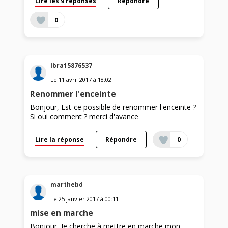
Lire les 9 réponses
Répondre
0
Ibra15876537
Le
11 avril 2017
à
18:02
Renommer l'enceinte
Bonjour, Est-ce possible de renommer l'enceinte ?
Si oui comment ? merci d'avance
Lire la réponse
Répondre
0
marthebd
Le
25 janvier 2017
à
00:11
mise en marche
Bonjour, Je cherche à mettre en marche mon