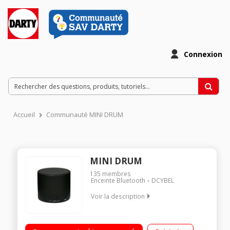
Connexion
Accueil
Communauté MINI DRUM
MINI DRUM
135
membres
Enceinte Bluetooth
DCYBEL
Voir la description
Enceinte nomade Bluetooth - Puissance 3 Watts Autonomie
jusqu'à 8 heures Fonction kit mains libres - Entrée auxiliaire 3,5