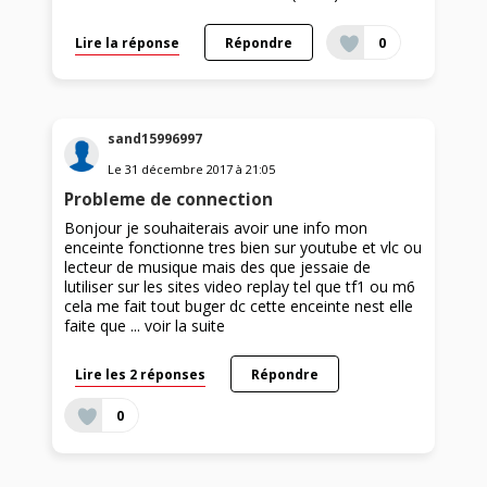
Lire la réponse
Répondre
0
sand15996997
Le
31 décembre 2017
à
21:05
Probleme de connection
Bonjour je souhaiterais avoir une info mon
enceinte fonctionne tres bien sur youtube et vlc ou
lecteur de musique mais des que jessaie de
lutiliser sur les sites video replay tel que tf1 ou m6
cela me fait tout buger dc cette enceinte nest elle
faite que ...
voir la suite
Lire les 2 réponses
Répondre
0