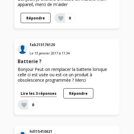
appareil, merci de m'aider
Répondre
0
fab215176120
Le
13 janvier 2017
à
11:34
Batterie ?
Bonjour Peut-on remplacer la batterie lorsque
celle ci est usée ou est-ce un produit à
obsolescence programmée ? Merci
Lire les 3 réponses
Répondre
0
hill15410621