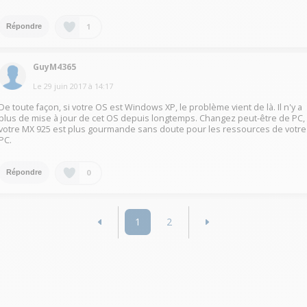
1
Répondre
GuyM4365
Le
29 juin 2017
à
14:17
De toute façon, si votre OS est Windows XP, le problème vient de là. Il n'y a
plus de mise à jour de cet OS depuis longtemps. Changez peut-être de PC,
votre MX 925 est plus gourmande sans doute pour les ressources de votre
PC.
0
Répondre
1
2