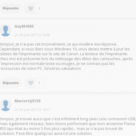
1
Répondre
GuyM4365
Le
26 juin 2017
à
16:09
Bonjour, Je n'ai pas cet inconvénient, ce qui modère ma réponse.
Cependant, si vous êtes sous Windows 10, vous devez mettre à jour les
pilotes de l'imprimante sur le site de Canon. La lenteur de l'imprimante
chez moi est présente lors du nettoyage des têtes des cartouches, après
l'impression est normale texte ou images. Je ne connais pas les
ressources de votre PC. Sincères salutations
1
Répondre
MariottiJ5155
Le
26 juin 2017
à
15:07
Bonjour, Je trouve aussi que c'est infiniment long (avec une connexion USB
mais également réseau) ; bien moins performant que mon ancienne Pixma
850 (qui était au moins 5 fois plus rapide)... mais je n'ai pas trouvé de
solution. Peut-être quelqu'un aura-t-il une solution.