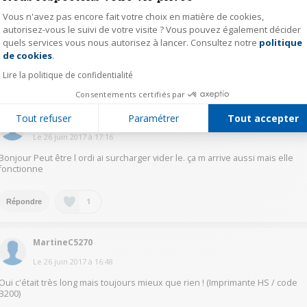
berm12314254
Vous n'avez pas encore fait votre choix en matière de cookies,
Le
26 juin 2017
à
17:30
autorisez-vous le suivi de votre visite ? Vous pouvez également décider
quels services vous nous autorisez à lancer. Consultez notre
politique
Axeptio consent
C est normal aucun problème
de cookies
.
Lire la politique de confidentialité
1
Répondre
Consentements certifiés par
Tout refuser
Paramétrer
Tout accepter
tendere
Le
26 juin 2017
à
17:16
Bonjour Peut être l ordi ai surcharger vider le. ça m arrive aussi mais elle
fonctionne
1
Répondre
MartineC5270
Le
26 juin 2017
à
16:48
Oui c'était très long mais toujours mieux que rien ! (Imprimante HS / code
B200)