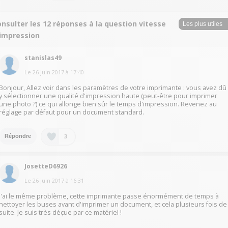
nsulter les 12 réponses à la question vitesse
'impression
stanislas49
Le
26 juin 2017
à
17:40
Bonjour, Allez voir dans les paramètres de votre imprimante : vous avez dû
y sélectionner une qualité d'impression haute (peut-être pour imprimer
une photo ?) ce qui allonge bien sûr le temps d'impression. Revenez au
réglage par défaut pour un document standard.
3
Répondre
JosetteD6926
Le
26 juin 2017
à
16:31
J'ai le même problème, cette imprimante passe énormément de temps à
nettoyer les buses avant d'imprimer un document, et cela plusieurs fois de
suite. Je suis très déçue par ce matériel !