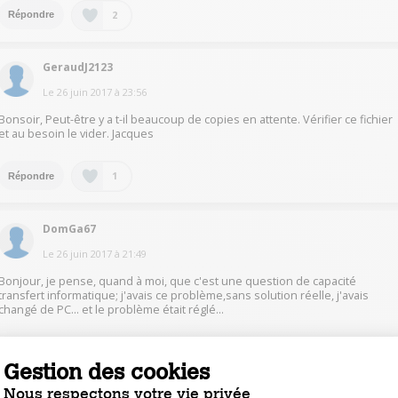
2
Répondre
GeraudJ2123
Le
26 juin 2017
à
23:56
Bonsoir, Peut-être y a t-il beaucoup de copies en attente. Vérifier ce fichier
et au besoin le vider. Jacques
1
Répondre
DomGa67
Le
26 juin 2017
à
21:49
Bonjour, je pense, quand à moi, que c'est une question de capacité
transfert informatique; j'avais ce problème,sans solution réelle, j'avais
changé de PC... et le problème était réglé...
1
Répondre
Gestion des cookies
Nous respectons votre vie privée