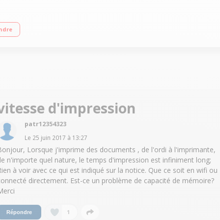
s séparées Bac papier de 250 feuilles Recto / Verso automatique
ndre
vitesse d'impression
patr12354323
Le
25 juin 2017
à
13:27
Bonjour, Lorsque j'imprime des documents , de l'ordi à l'imprimante,
de n'importe quel nature, le temps d'impression est infiniment long;
Rien à voir avec ce qui est indiqué sur la notice. Que ce soit en wifi ou
connecté directement. Est-ce un problème de capacité de mémoire?
Merci
1
Répondre