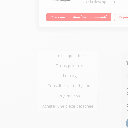
Voir la description
Multifonction jet d'encre bureautique 5 cartouche
Rejoi
Poser une question à la communauté
Lire les questions
Tutos produits
Le blog
Consulter sur darty.com
Darty 2nde Vie
Acheter une pièce détachée