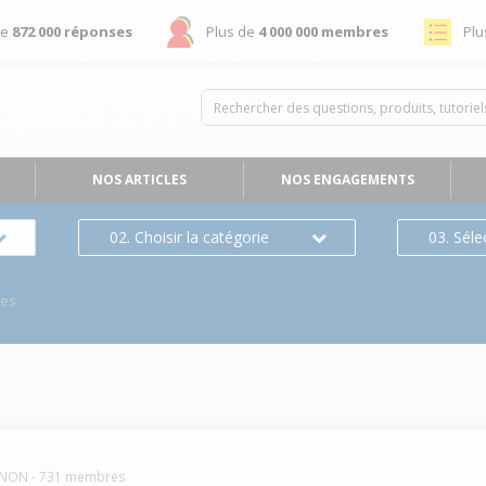
de
872 000 réponses
Plus de
4 000 000 membres
Plu
NOS ARTICLES
NOS ENGAGEMENTS
02. Choisir la catégorie
03. Séle
ses
NON
-
731
membres