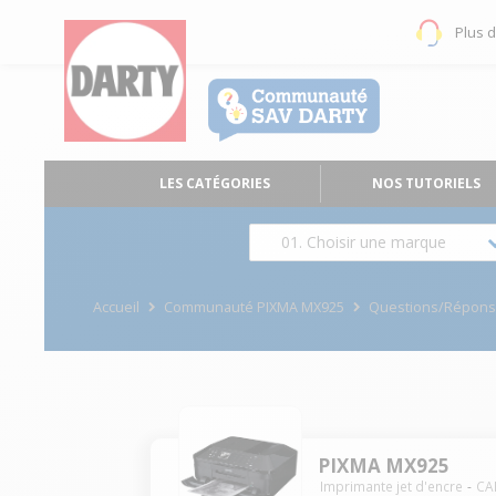
Plus 
LES CATÉGORIES
NOS TUTORIELS
01. Choisir une marque
Accueil
Communauté PIXMA MX925
Questions/Répon
PIXMA MX925
Imprimante jet d'encre
CA