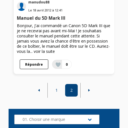
manudou88
Le
18 avril 2012
à
12:41
Manuel du 5D Mark III
Bonjour, J'ai commandé un Canon 5D Mark III que
je ne recevrai pas avant mi-Mai ! Je souhaitais
consulter le manuel pendant cette attente. Si
jamais vous aviez la chance d'être en possession
de ce boîtier, le manuel doît être sur le CD. Auriez-
vous la...
voir la suite
Répondre
0
1
2
01. Choisir une marque