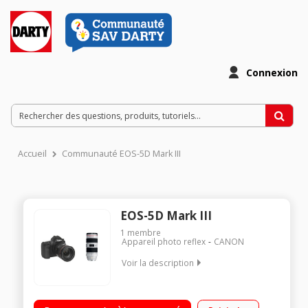
Connexion
Accueil
Communauté EOS-5D Mark III
EOS-5D Mark III
1
membre
Appareil photo reflex
CANON
Voir la description
Focale 70-200 mm / Motorisation USM / Rafale jusqu'à 6
images par seconde / AF 61 points dont 41 de type croisé