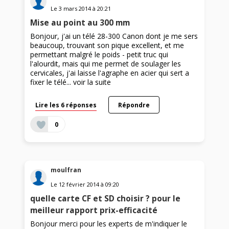
Le
3 mars 2014
à
20:21
Mise au point au 300 mm
Bonjour, j'ai un télé 28-300 Canon dont je me sers
beaucoup, trouvant son pique excellent, et me
permettant malgré le poids - petit truc qui
l'alourdit, mais qui me permet de soulager les
cervicales, j'ai laisse l'agraphe en acier qui sert a
fixer le télé...
voir la suite
Lire les 6 réponses
Répondre
0
moulfran
Le
12 février 2014
à
09:20
quelle carte CF et SD choisir ? pour le
meilleur rapport prix-efficacité
Bonjour merci pour les experts de m'indiquer le