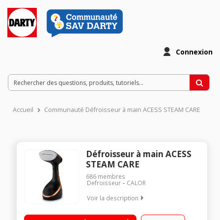
Connexion
Accueil
Communauté Défroisseur à main ACESS STEAM CARE
Défroisseur à main ACESS
STEAM CARE
686
membres
Defroisseur
CALOR
Voir la description
Défroisseur vapeur à main - Défroissage vertical Temps de
chauffe : 40 secondes Réglage de la vapeur : 3 positions