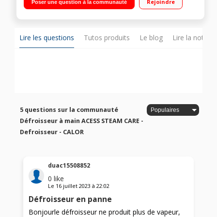
Rejoindre
Poser une question à la communauté
Planche smart board incluse pour une finition impeccable
Lire les questions
Tutos produits
Le blog
Lire la notice
5 questions sur la communauté
Défroisseur à main ACESS STEAM CARE -
Defroisseur - CALOR
duac15508852
0
like
Le
16 juillet 2023
à
22:02
Défroisseur en panne
Bonjourle défroisseur ne produit plus de vapeur,