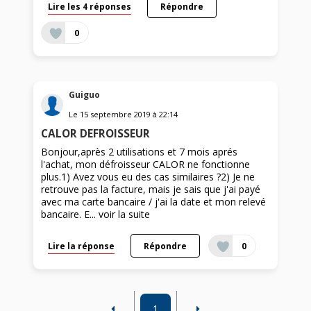
Lire les 4 réponses
Répondre
0
Guiguo
Le
15 septembre 2019
à
22:14
CALOR DEFROISSEUR
Bonjour,après 2 utilisations et 7 mois aprés
l'achat, mon défroisseur CALOR ne fonctionne
plus.1) Avez vous eu des cas similaires ?2) Je ne
retrouve pas la facture, mais je sais que j'ai payé
avec ma carte bancaire / j'ai la date et mon relevé
bancaire. E...
voir la suite
Lire la réponse
Répondre
0
1