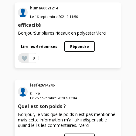
huma66621214
Le
16 septembre 2021
à
11:56
efficacité
BonjourSur pliures rideaux en polyesterMerci
Lire les 6 réponses
Répondre
0
lesf42614246
0
like
Le
26 novembre 2020
à
13:04
Quel est son poids ?
Bonjour, je vois que le poids n'est pas mentionné
mais cette information m'a l'air indispensable
quand le lis les commentaires. Merci