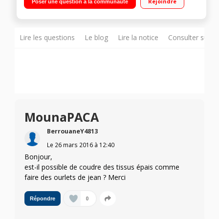
Rejoindre
Poser une question à la communauté
d'entraînement Bras libre - Système Quick Set - Éran LCD
Éclairage LED - Légère et compacte
Lire les questions
Le blog
Lire la notice
Consulter sur d
MounaPACA
BerrouaneY4813
Le
26 mars 2016
à
12:40
Bonjour,
est-il possible de coudre des tissus épais comme
faire des ourlets de jean ? Merci
0
Répondre