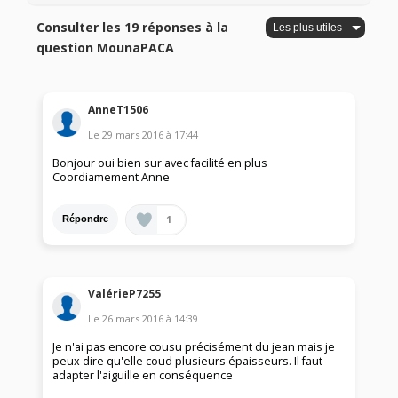
Consulter les 19 réponses à la
question MounaPACA
AnneT1506
Le
29 mars 2016
à
17:44
Bonjour oui bien sur avec facilité en plus
Coordiamement Anne
1
Répondre
ValérieP7255
Le
26 mars 2016
à
14:39
Je n'ai pas encore cousu précisément du jean mais je
peux dire qu'elle coud plusieurs épaisseurs. Il faut
adapter l'aiguille en conséquence