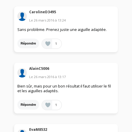
CarolineD3495
Le
26 mars 2016
à
13:24
Sans problème. Prenez juste une aiguille adaptée.
1
Répondre
AlainC5006
Le
26 mars 2016
à
13:17
Bien sûr, mais pour un bon résultat il faut utiliser le fil
et les aiguilles adaptés.
1
Répondre
EvaM8532