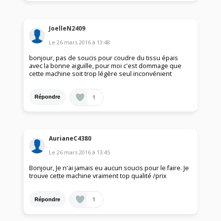
JoelleN2409
Le
26 mars 2016
à
13:48
bonjour, pas de soucis pour coudre du tissu épais
avec la bonne aiguille, pour moi c'est dommage que
cette machine soit trop légère seul inconvénient
1
Répondre
AurianeC4380
Le
26 mars 2016
à
13:45
Bonjour, Je n'ai jamais eu aucun soucis pour le faire. Je
trouve cette machine vraiment top qualité /prix
1
Répondre