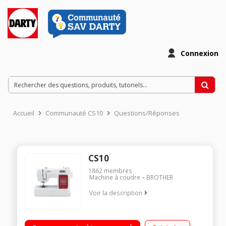
Connexion
Accueil
Communauté CS10
Questions/Réponses
CS10
1862
membres
Machine à coudre
BROTHER
Voir la description
40 points de couture - 5 styles de boutonnière 100%
automatique Vitesse de couture de 750 points/mn - 6 griffes