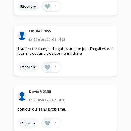
1
Répondre
EmilieV7955
Le
26 mars 2016
à
14:22
il suffira de changer l'aiguille. un bon jeu d'aiguilles est
fourni. c est une tres bonne machine
1
Répondre
DavidM2338
Le
26 mars 2016
à
14:00
bonjour,oui sans problème.
1
Répondre