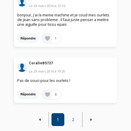
Le
26 mars 2016
à
13:16
bonjour, j'ai la meme machine et je coud mes ourlets
de jean sans probleme . il faut juste penser a mettre
une aiguille pour tissu epais
1
Répondre
CoralieB5727
Le
29 mars 2016
à
19:20
Pas de souci pour les ourlets !
0
Répondre
1
2