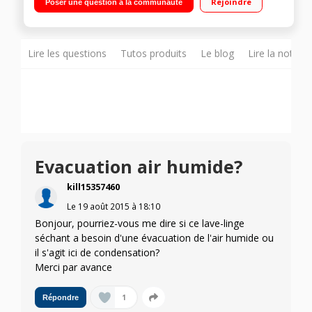
Rejoindre
Poser une question à la communauté
24 h (affichage du temps restant) Fonction vapeur
Lire les questions
Tutos produits
Le blog
Lire la notice
Evacuation air humide?
kill15357460
Le
19 août 2015
à
18:10
Bonjour, pourriez-vous me dire si ce lave-linge
séchant a besoin d'une évacuation de l'air humide ou
il s'agit ici de condensation?
Merci par avance
1
Répondre