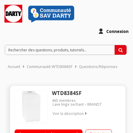
Connexion
Accueil
Communauté WTD8384SF
Questions/Réponses
WTD8384SF
465
membres
Lave linge sechant
BRANDT
Voir la description
Capacité de lavage 8 kg / séchage 4 kg - Classe B Essorage
max. 1300 tours/min - Séchage par sonde Départ différé 1 à