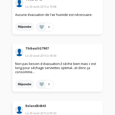
Le
20 août 2015
à
19:08
Aucune évacuation de l'air humide est nécessaire.
0
Répondre
ThibaultG7907
Le
20 août 2015
à
18:43
Non pas besoin d évacuation.il sèche bien mais c est
long pour séchage serviettes optimal...et donc ça
consomme...
0
Répondre
RolandB4843
Le
20 août 2015
à
09:33