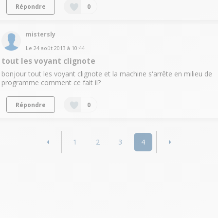
Répondre
0
mistersly
Le
24 août 2013
à
10:44
tout les voyant clignote
bonjour tout les voyant clignote et la machine s'arrête en milieu de
programme comment ce fait il?
Répondre
0
1
2
3
4