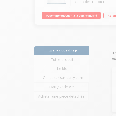
Voir la description
Classe énergétique A+ Consommation d'eau 2990 l
Rejoi
Poser une question à la communauté
Lire les questions
37
va
Tutos produits
Le blog
Consulter sur darty.com
Darty 2nde Vie
Acheter une pièce détachée