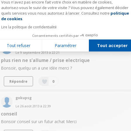
Vous n'avez pas encore fait votre choix en matière de cookies,
voyant
autorisez-vous le suivi de votre visite ? Vous pouvez également décider
quels services vous nous autorisez à lancer. Consultez notre
politique
Axeptio consent
Bonsoir Les voyants programmateur sont allumés. Merci
de cookies
.
Lire la politique de confidentialité
Répondre
0
Consentements certifiés par
itvideo
Tout refuser
Paramétrer
Tout accepter
Le
9 septembre 2013
à
22:21
plus rien ne s'allume / prise electrique
Bonsoir, quelqu un a une idée merci ?
Répondre
0
gokupsg
Le
26 août 2013
à
22:39
conseil
Bonsoir conseil sur un futur achat Merci