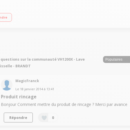
/an 13 couverts - Niveau sonore : 47 dB Auto-programme - Départ différé 3,6
ndre
 questions sur la communauté VH1200X - Lave
isselle - BRANDT
MagicFranck
Le
18 janvier 2014
à
13:41
Produit rincage
Bonjour Comment mettre du produit de rincage ? Merci par avance
Répondre
0