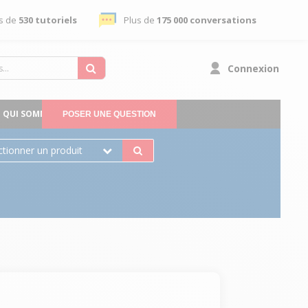
s de
530 tutoriels
Plus de
175 000 conversations
Connexion
QUI SOMMES-NOUS
POSER UNE QUESTION
ctionner un produit