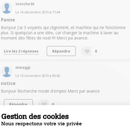
totoche30
Le
16 décembre 2013
à
17:44
Panne
Bonjour J'ai 3 voyants qui clignotent, et machine qui ne fonctionne
plus. Si quelqu’un a une idée, car changer la machine à laver au
moment des fêtes de noel !!!! Merci pa avance.
Lire les 2 réponses
Répondre
0
mmaggi
Le
15 novembre 2013
à
09:42
notice
Bonjour Recherche mode d'emploi Merci par avance
Répondre
0
Gestion des cookies
marol87
Nous respectons votre vie privée
Le
13 octobre 2013
à
01:06