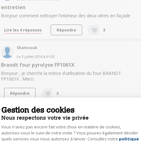
entretien
Bonjour comment nettoyer l'intérieur des deux vitres en façade
Lire les 4 réponses
Répondre
3
Shamsouk
Le
3 juillet 2014
à
01:02
Brandt four pyrolyse FP1061X
Bonjour , je cherche la notice d'utilisation du four BRANDT
FP1061X . Merci
Répondre
2
Gestion des cookies
raynald.
Nous respectons votre vie privée
0
like
Le
2 juin 2025
à
13:40
Vous n'avez pas encore fait votre choix en matière de cookies,
FOUR PYROLYSE
autorisez-vous le suivi de votre visite ? Vous pouvez également décider
quels services vous nous autorisez à lancer. Consultez notre
politique
Axeptio consent
BONJOUR, MON FOUR RESTE SUR LA FONCTION PYROLYSE J'AI