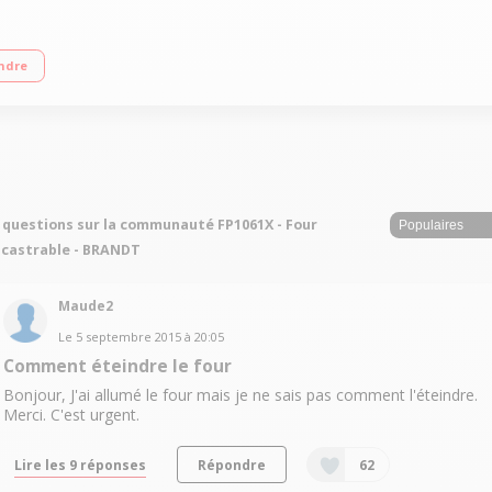
ogrammateur électronique avec préconisation de température Fonction pain - F
ndre
 questions sur la communauté FP1061X - Four
castrable - BRANDT
Maude2
Le
5 septembre 2015
à
20:05
Comment éteindre le four
Bonjour, J'ai allumé le four mais je ne sais pas comment l'éteindre.
Merci. C'est urgent.
Lire les 9 réponses
Répondre
62