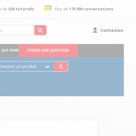
s de
530 tutoriels
Plus de
175 000 conversations
Connexion
QUI SOMMES-NOUS
POSER UNE QUESTION
ctionner un produit