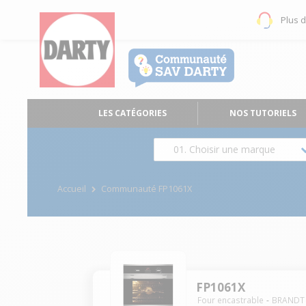
Plus 
LES CATÉGORIES
NOS TUTORIELS
01. Choisir une marque
Accueil
Communauté FP1061X
FP1061X
Four encastrable
BRANDT