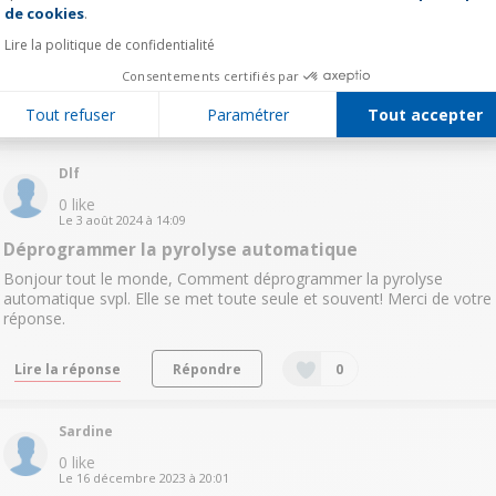
de cookies
.
BIEN REMIE LA TEMPERATURE A 180° AINSI QUE MODE
TRADITIONNEL DES QUE LE FOUR CHAUFFE IL SE MET EN
Lire la politique de confidentialité
PYROLYSE MERCI
Consentements certifiés par
Lire les 3 réponses
Répondre
0
Tout refuser
Paramétrer
Tout accepter
Dlf
0
like
Le
3 août 2024
à
14:09
Déprogrammer la pyrolyse automatique
Bonjour tout le monde, Comment déprogrammer la pyrolyse
automatique svpl. Elle se met toute seule et souvent! Merci de votre
réponse.
Lire la réponse
Répondre
0
Sardine
0
like
Le
16 décembre 2023
à
20:01