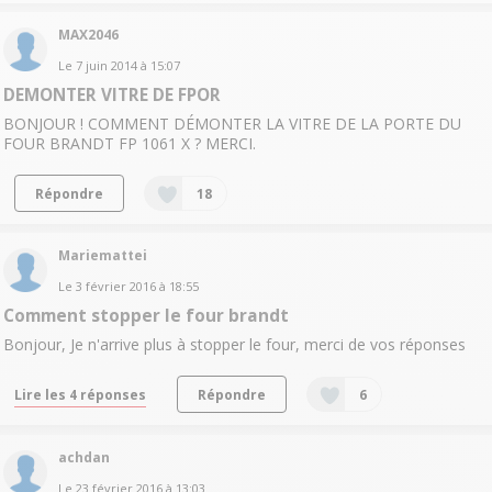
MAX2046
Le
7 juin 2014
à
15:07
DEMONTER VITRE DE FPOR
BONJOUR ! COMMENT DÉMONTER LA VITRE DE LA PORTE DU
FOUR BRANDT FP 1061 X ? MERCI.
Répondre
18
Mariemattei
Le
3 février 2016
à
18:55
Comment stopper le four brandt
Bonjour, Je n'arrive plus à stopper le four, merci de vos réponses
Lire les 4 réponses
Répondre
6
achdan
Le
23 février 2016
à
13:03