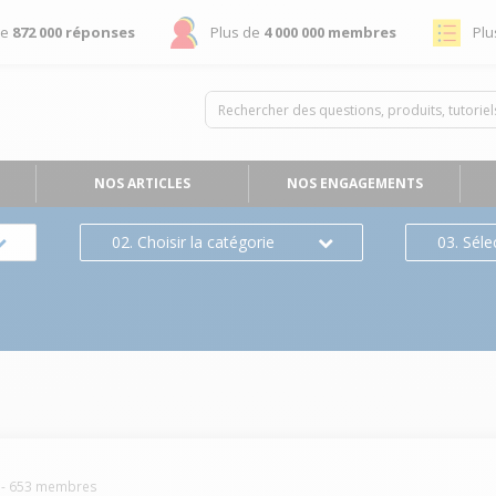
de
872 000 réponses
Plus de
4 000 000 membres
Plu
NOS ARTICLES
NOS ENGAGEMENTS
02. Choisir la catégorie
03. Séle
-
653
membres