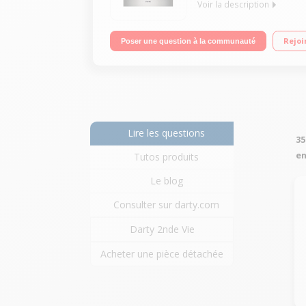
Voir la description
Multifonction - Air brassé Nettoyage pyrolyse Pr
Rejoi
Poser une question à la communauté
Lire les questions
35
en
Tutos produits
Le blog
Consulter sur darty.com
Darty 2nde Vie
Acheter une pièce détachée