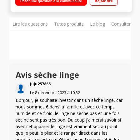
Rejoindre
Poser une question à la communauté
Design antivibration - Panier linge
Lire les questions
Tutos produits
Le blog
Consulter sur
Avis sèche linge
Juju257865
Le
8 décembre 2023
à
10:52
Bonjour, je souhaite investir dans un sèche linge, car
nous sommes 6 dans la famille et avec ce temps
humide et ce froid, le linge ne sèche pas et une fois
sec ne sent pas très bon. Du coup j'aimerai savoir si
avec cet appareil le linge est vraiment sec au point
que je peut le plier et le ranger direct dans les
armoires ou est ce qu'il faut quand meme l'étendre