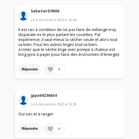
SabatierD9606
Le
8 décembre 2023
à
18:04
Il est sec à condition de ne pas faire de mélange trop
disparate ex le plus parlant les couettes. Par
expérience, il vaut mieux la sécher seule et alors tout
va bien. Pour les autres linges tout va bien.
à noter que le sèche linge avec pompe à chaleur est
long (prix à payer pour faire des économies d'énergie)
0
Répondre
jppa64236654
Le
8 décembre 2023
à
16:59
Oui sec et à ranger
0
Répondre