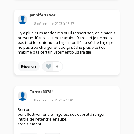
JenniferD7690
Le
8 décembre 2023
à
15:57
Il y a plusieurs modes ms oui il ressort sec, et le mien a
presque 10ans. J'ai une machine 9litres et je ne mets
pas tout le contenu du linge mouillé au sèche linge pr
ne pas trop charger et que ça sèche plus vite ( et
n'abîme pas certain vêtement plus fragile)
0
Répondre
TorresB3784
Le
8 décembre 2023
à
13:01
Bonjour
oui effectivement le linge est sec et prêt à ranger .
Inutile de l'etendre ensuite.
cordialement