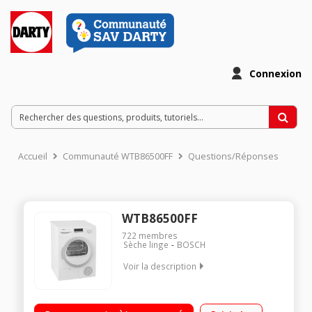
Connexion
Accueil
Communauté WTB86500FF
Questions/Réponses
WTB86500FF
722
membres
Sèche linge
BOSCH
Voir la description
Capacité 8 kg - Condensation Séchage par sonde (arrêt
automatique) Fin différée avec affichage du temps restant