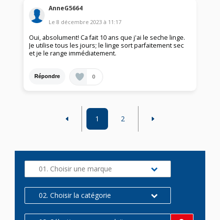
AnneG5664
Le
8 décembre 2023
à
11:17
Oui, absolument! Ca fait 10 ans que j'ai le seche linge.
Je utilise tous les jours; le linge sort parfaitement sec
et je le range immédiatement.
0
Répondre
1
2
01. Choisir une marque
02. Choisir la catégorie