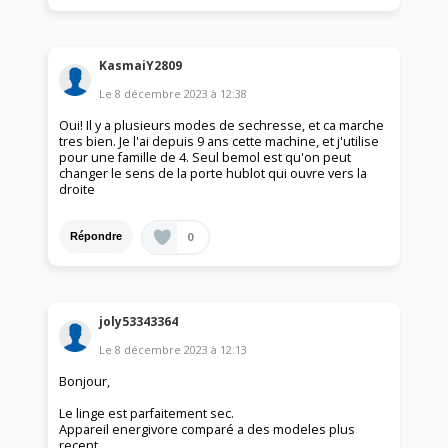
KasmaiY2809
Le
8 décembre 2023
à
12:38
Oui! Il y a plusieurs modes de sechresse, et ca marche
tres bien. Je l'ai depuis 9 ans cette machine, et j'utilise
pour une famille de 4. Seul bemol est qu'on peut
changer le sens de la porte hublot qui ouvre vers la
droite
0
Répondre
joly53343364
Le
8 décembre 2023
à
12:13
Bonjour,
Le linge est parfaitement sec.
Appareil energivore comparé a des modeles plus
recent.