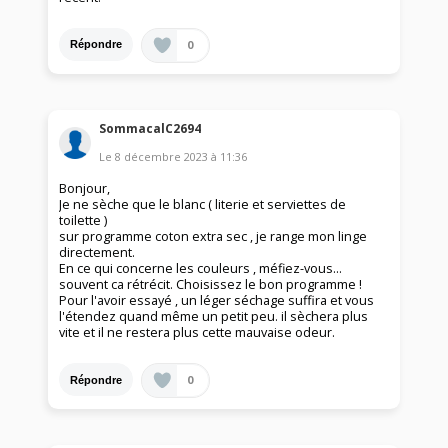
0
Répondre
SommacalC2694
Le
8 décembre 2023
à
11:36
Bonjour,
Je ne sèche que le blanc ( literie et serviettes de
toilette )
sur programme coton extra sec , je range mon linge
directement.
En ce qui concerne les couleurs , méfiez-vous...
souvent ca rétrécit. Choisissez le bon programme !
Pour l'avoir essayé , un léger séchage suffira et vous
l'étendez quand même un petit peu. il sèchera plus
vite et il ne restera plus cette mauvaise odeur.
0
Répondre