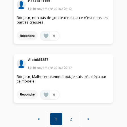
PascalT1166
Le
10 novembre 2016
à
08:10
Bonjour, non pas de goutte d'eau, si ce n'est dans les
parties creuses.
0
Répondre
AlainM5857
Le
10 novembre 2016
à
07:17
Bonjour, Malheureusement oui. Je suis très déçu par
ce modèle.
0
Répondre
1
2