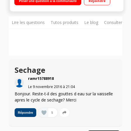
Rejoindre
Poser une question à la communauté
restant) Paniers Rackmatic réglables en hauteur 3 positions
Lire les questions
Tutos produits
Le blog
Consulter sur
Sechage
ramr15788918
Le
9 novembre 2016
à
21:04
Bonjour. Reste-t-il des gouttes d eau sur la vaisselle
apres le cycle de sechage? Merci
5
Répondre