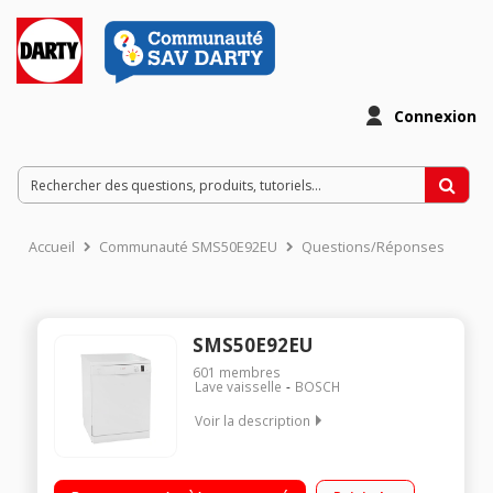
Connexion
Accueil
Communauté SMS50E92EU
Questions/Réponses
SMS50E92EU
601
membres
Lave vaisselle
BOSCH
Voir la description
Largeur 60 cm (12 couverts) - 48 dB Consommation d'eau 12
L/cycle - Classe A+ Départ différé 1 à 24 h (affichage du temps