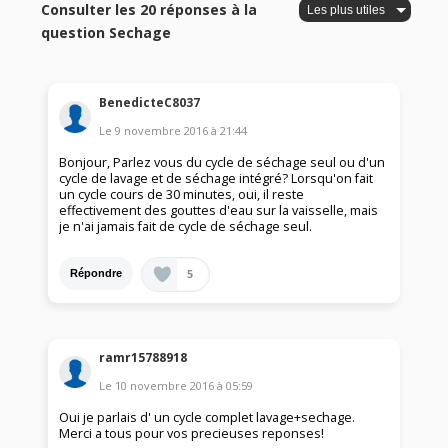
Consulter les 20 réponses à la
question Sechage
BenedicteC8037
Le
9 novembre 2016
à
21:44
Bonjour, Parlez vous du cycle de séchage seul ou d'un
cycle de lavage et de séchage intégré? Lorsqu'on fait
un cycle cours de 30 minutes, oui, il reste
effectivement des gouttes d'eau sur la vaisselle, mais
je n'ai jamais fait de cycle de séchage seul.
5
Répondre
ramr15788918
Le
10 novembre 2016
à
05:59
Oui je parlais d' un cycle complet lavage+sechage.
Merci a tous pour vos precieuses reponses!