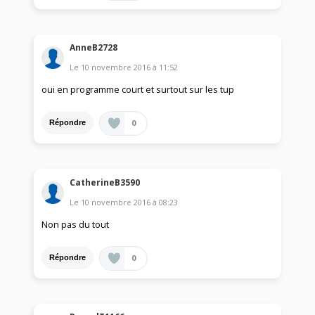
AnneB2728
Le
10 novembre 2016
à
11:52
oui en programme court et surtout sur les tup
0
Répondre
CatherineB3590
Le
10 novembre 2016
à
08:23
Non pas du tout
0
Répondre