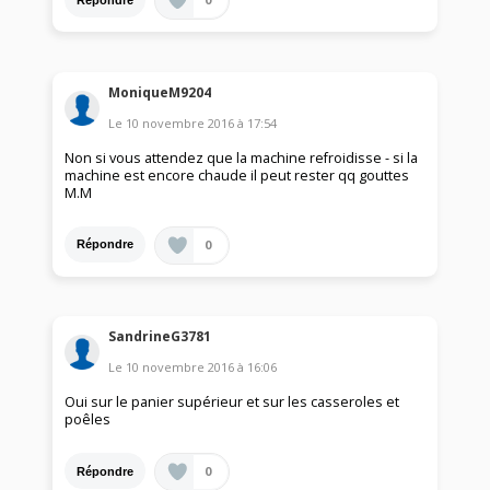
MoniqueM9204
Le
10 novembre 2016
à
17:54
Non si vous attendez que la machine refroidisse - si la
machine est encore chaude il peut rester qq gouttes
M.M
0
Répondre
SandrineG3781
Le
10 novembre 2016
à
16:06
Oui sur le panier supérieur et sur les casseroles et
poêles
0
Répondre